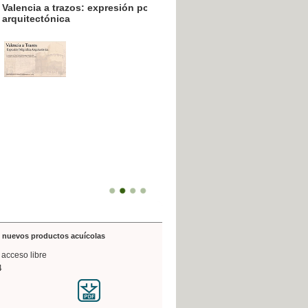
resión poligráfica
de nuevos productos acuícolas
 acceso libre
4