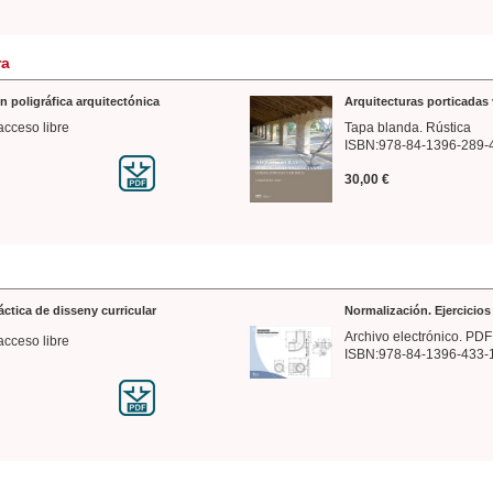
ra
n poligráfica arquitectónica
Arquitecturas porticadas 
acceso libre
Tapa blanda. Rústica
ISBN:978-84-1396-289-
30,00 €
ráctica de disseny curricular
Normalización. Ejercicio
Archivo electrónico. PDF
acceso libre
ISBN:978-84-1396-433-