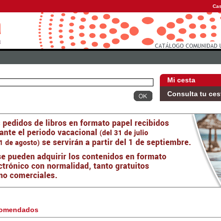
Cas
Mi cesta
Consulta tu ces
omendados