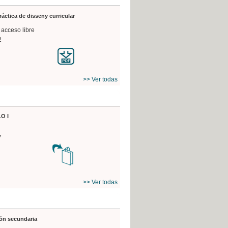
práctica de disseny curricular
 acceso libre
2
>> Ver todas
O I
7
>> Ver todas
ón secundaria