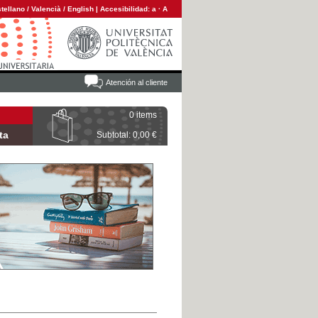
tellano
/
Valencià
/
English
|
Accesibilidad:
a
·
A
Atención al cliente
0 items
ta
Subtotal: 0,00 €