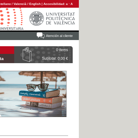
tellano
/
Valencià
/
English
|
Accesibilidad:
a
·
A
Atención al cliente
0 items
ta
Subtotal: 0,00 €