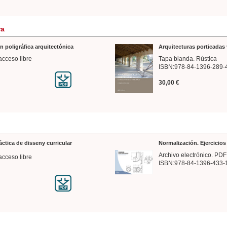
ra
n poligráfica arquitectónica
Arquitecturas porticadas 
acceso libre
Tapa blanda. Rústica
ISBN:978-84-1396-289-
30,00 €
ráctica de disseny curricular
Normalización. Ejercicio
Archivo electrónico. PDF
acceso libre
ISBN:978-84-1396-433-