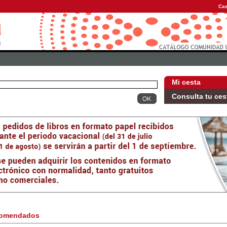
Cas
Mi cesta
Consulta tu ces
omendados