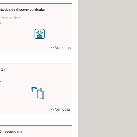
práctica de disseny curricular
 acceso libre
2
>> Ver todas
O I
7
>> Ver todas
ón secundaria