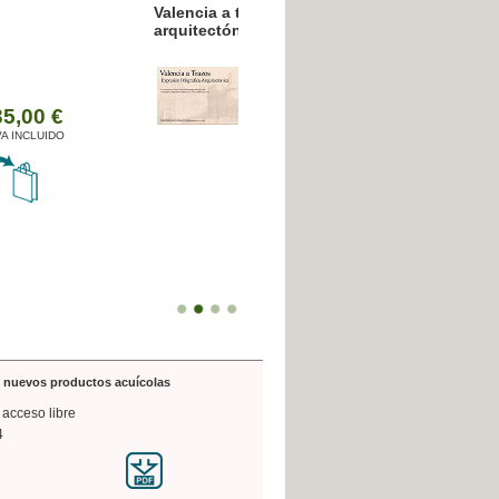
resión poligráfica
de nuevos productos acuícolas
 acceso libre
4