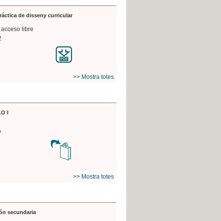
práctica de disseny curricular
 acceso libre
2
>> Mostra totes
O I
7
>> Mostra totes
ón secundaria