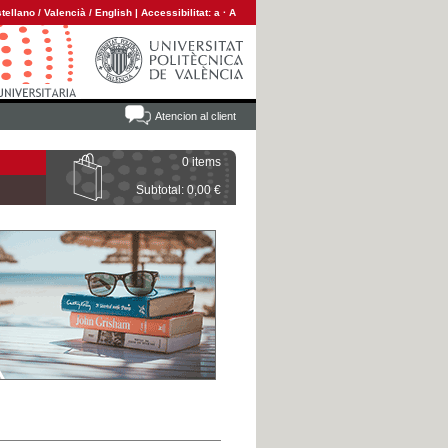
tellano
/
Valencià
/
English
|
Accessibilitat:
a
·
A
Atencion al client
0 items
Subtotal: 0,00 €