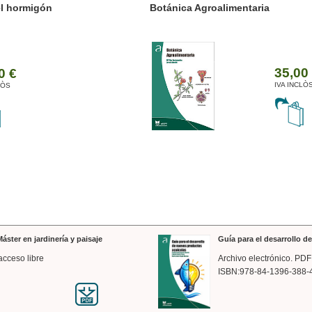
ánica Agroalimentaria
Valencia a trazos: exp
arquitectónica
35,00 €
IVA INCLÒS
áster en jardinería y paisaje
Guía para el desarrollo 
acceso libre
Archivo electrónico. PDF
ISBN:978-84-1396-388-