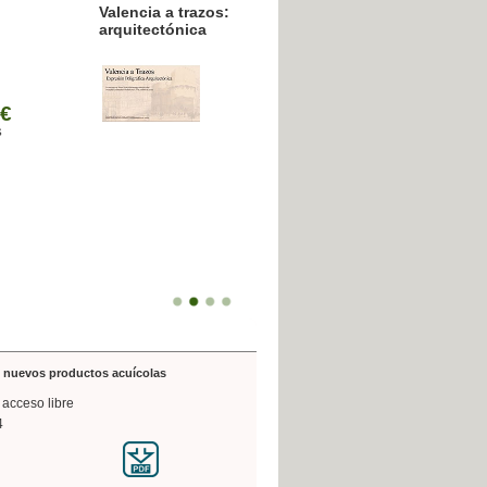
resión poligráfica
de nuevos productos acuícolas
 acceso libre
4