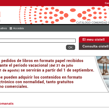
Cas
altres
Accedeix
El meu cistell
Consulta cistell
omanats