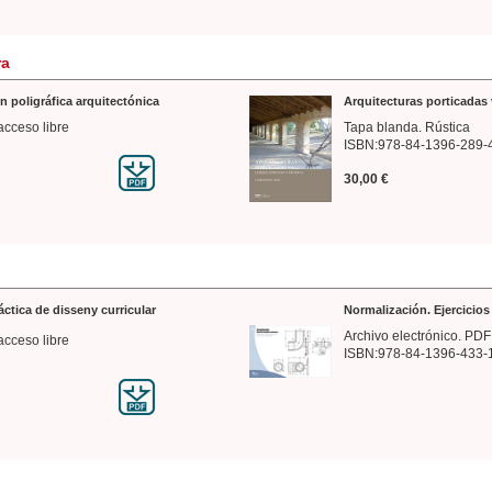
ra
n poligráfica arquitectónica
Arquitecturas porticadas 
acceso libre
Tapa blanda. Rústica
ISBN:978-84-1396-289-
30,00 €
ráctica de disseny curricular
Normalización. Ejercicio
Archivo electrónico. PDF
acceso libre
ISBN:978-84-1396-433-