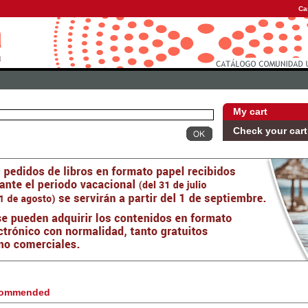
Ca
My cart
Check your cart
ommended