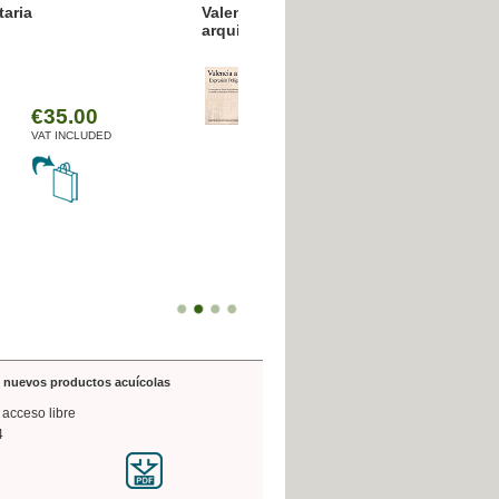
resión poligráfica
de nuevos productos acuícolas
 acceso libre
4