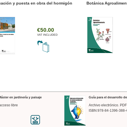
ánica Agroalimentaria
Valencia a trazos: exp
arquitectónica
€35.00
VAT INCLUDED
áster en jardinería y paisaje
Guía para el desarrollo 
acceso libre
Archivo electrónico. PDF
ISBN:978-84-1396-388-