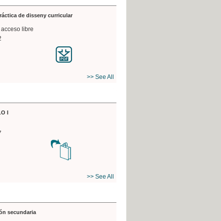
práctica de disseny curricular
 acceso libre
2
>> See All
O I
7
>> See All
ón secundaria