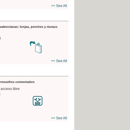
>> See All
valencianas: lonjas, porches y riuraus
4
>> See All
s resueltos comentados
 acceso libre
1
>> See All