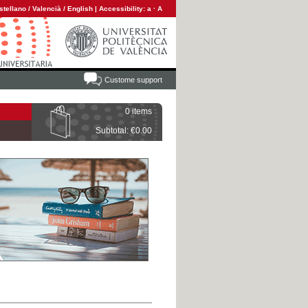
stellano
/
Valencià
/
English
|
Accessibility:
a
·
A
Custome support
0 items
Subtotal: €0.00