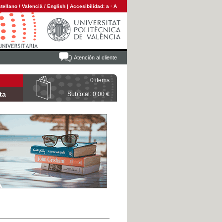
tellano
/
Valencià
/
English
|
Accesibilidad:
a
·
A
Atención al cliente
0 items
ta
Subtotal: 0,00 €