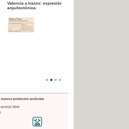
resión poligráfica
de nuevos productos acuícolas
 acceso libre
4