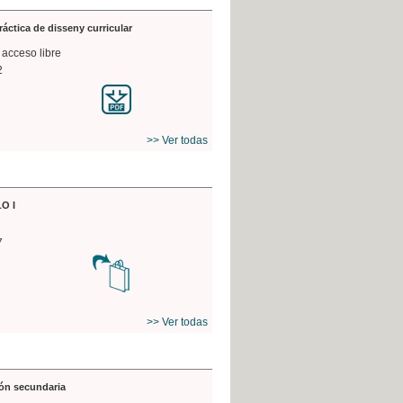
práctica de disseny curricular
 acceso libre
2
>> Ver todas
O I
7
>> Ver todas
ón secundaria