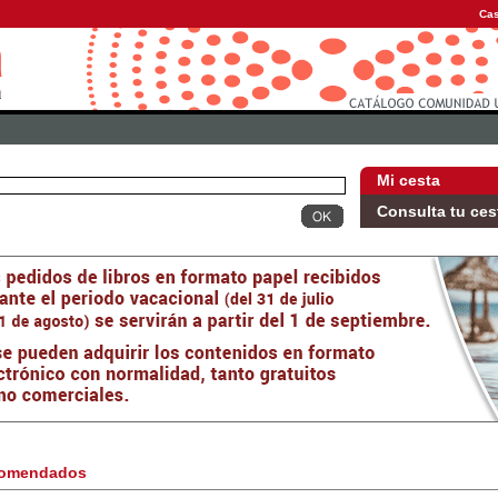
Cas
Mi cesta
Consulta tu ces
omendados