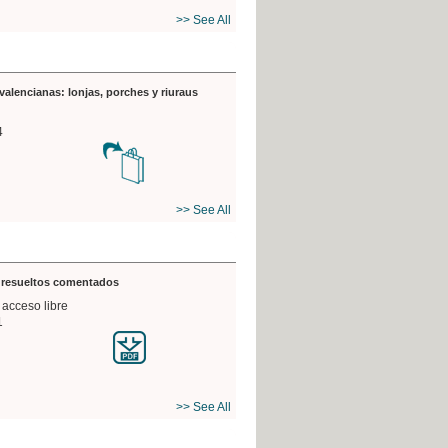
>> See All
valencianas: lonjas, porches y riuraus
4
>> See All
s resueltos comentados
 acceso libre
1
>> See All