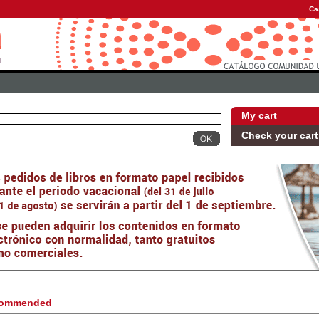
Ca
My cart
Check your cart
ommended