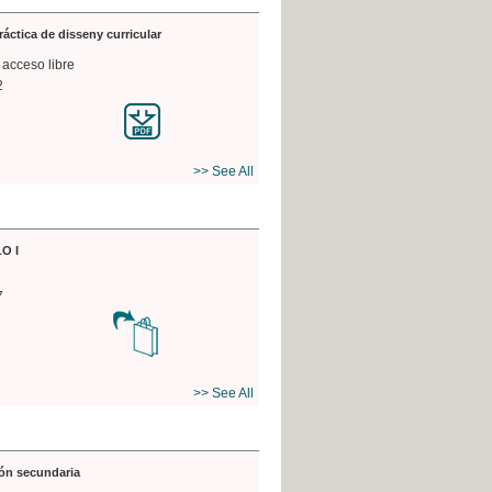
práctica de disseny curricular
 acceso libre
2
>> See All
O I
7
>> See All
ón secundaria