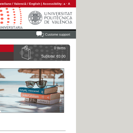
stellano
/
Valencià
/
English
|
Accessibility:
a
·
A
Custome support
0 items
Subtotal: €0.00