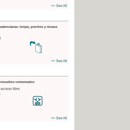
>> See All
valencianas: lonjas, porches y riuraus
4
>> See All
s resueltos comentados
 acceso libre
1
>> See All