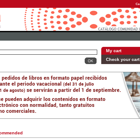
Ca
My cart
Check your cart
ommended