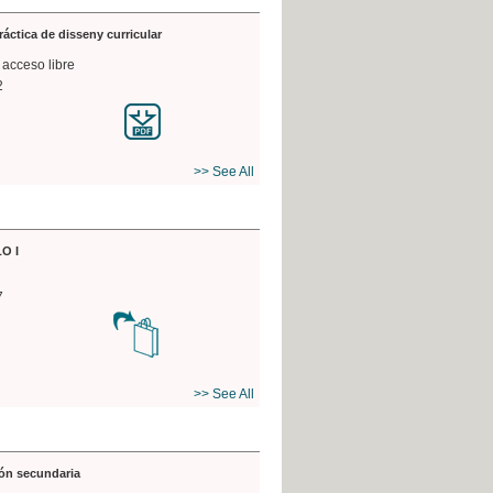
práctica de disseny curricular
 acceso libre
2
>> See All
O I
7
>> See All
ón secundaria