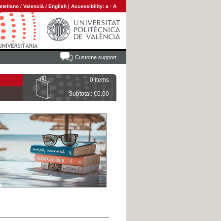
stellano
/
Valencià
/
English
|
Accessibility:
a
·
A
Custome support
0 items
Subtotal: €0.00