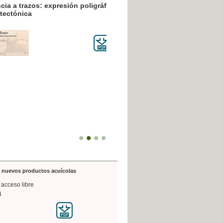
resión poligráfica
de nuevos productos acuícolas
 acceso libre
4