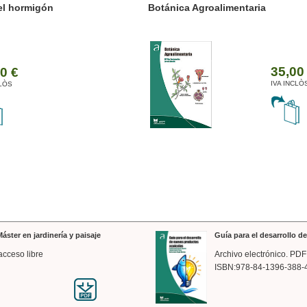
ánica Agroalimentaria
Valencia a trazos: exp
arquitectónica
35,00 €
IVA INCLÒS
áster en jardinería y paisaje
Guía para el desarrollo 
acceso libre
Archivo electrónico. PDF
ISBN:978-84-1396-388-