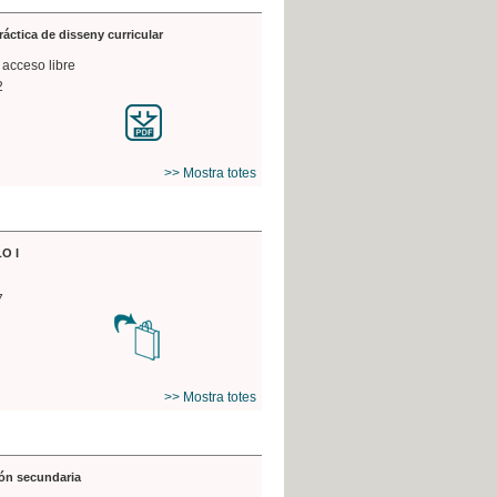
práctica de disseny curricular
 acceso libre
2
>> Mostra totes
O I
7
>> Mostra totes
ón secundaria