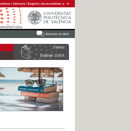
tellano
/
Valencià
/
English
|
Accessibilitat:
a
·
A
Atencion al client
0 items
Subtotal: 0,00 €