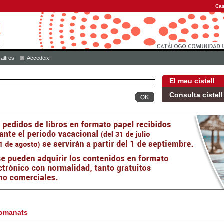
Cas
altres
Accedeix
El meu cistell
Consulta cistell
omanats