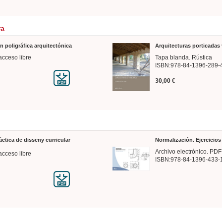
ra
n poligráfica arquitectónica
Arquitecturas porticadas 
acceso libre
Tapa blanda. Rústica
ISBN:978-84-1396-289-
30,00 €
ráctica de disseny curricular
Normalización. Ejercicio
Archivo electrónico. PDF
acceso libre
ISBN:978-84-1396-433-