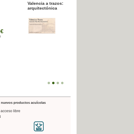
resión poligráfica
de nuevos productos acuícolas
 acceso libre
4