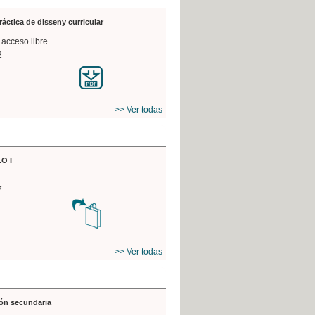
práctica de disseny curricular
 acceso libre
2
>> Ver todas
O I
7
>> Ver todas
ón secundaria