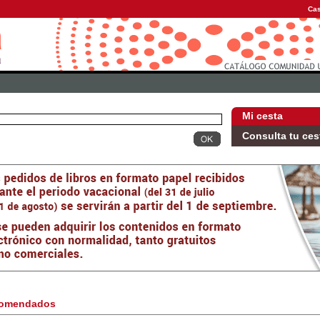
Cas
Mi cesta
Consulta tu ces
omendados