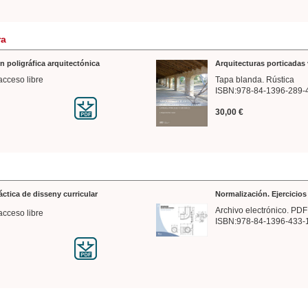
ra
n poligráfica arquitectónica
Arquitecturas porticadas 
acceso libre
Tapa blanda. Rústica
ISBN:978-84-1396-289-
30,00 €
ráctica de disseny curricular
Normalización. Ejercicio
Archivo electrónico. PDF
acceso libre
ISBN:978-84-1396-433-