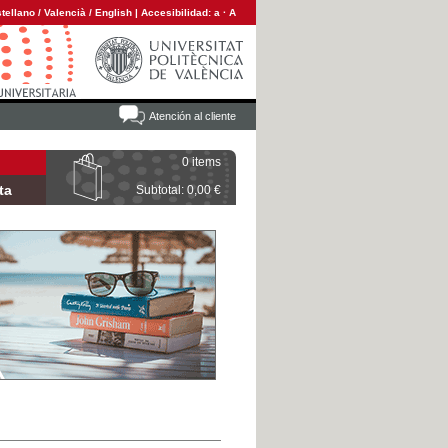
tellano
/
Valencià
/
English
|
Accesibilidad:
a
·
A
Atención al cliente
0 items
ta
Subtotal: 0,00 €