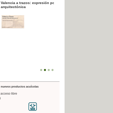
resión poligráfica
de nuevos productos acuícolas
 acceso libre
4