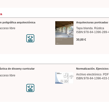
ra
n poligráfica arquitectónica
Arquitecturas porticadas 
acceso libre
Tapa blanda. Rústica
ISBN:978-84-1396-289-
30,00 €
ráctica de disseny curricular
Normalización. Ejercicio
Archivo electrónico. PDF
acceso libre
ISBN:978-84-1396-433-