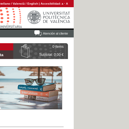
tellano
/
Valencià
/
English
|
Accesibilidad:
a
·
A
Atención al cliente
0 items
ta
Subtotal: 0,00 €