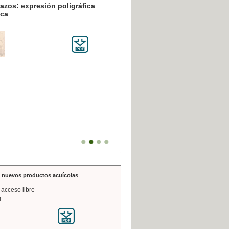
resión poligráfica
de nuevos productos acuícolas
 acceso libre
4