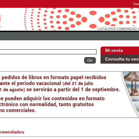
Cas
Mi cesta
Consulta tu ces
omendados