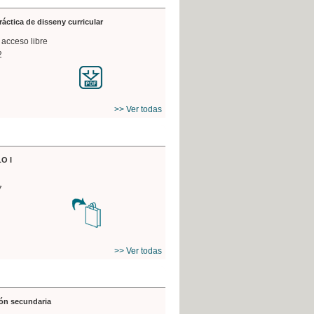
práctica de disseny curricular
 acceso libre
2
>> Ver todas
O I
7
>> Ver todas
ón secundaria