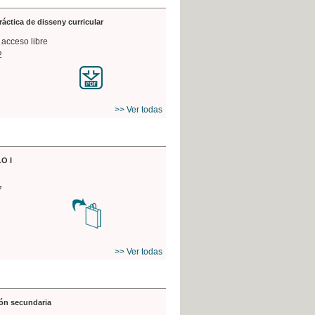
práctica de disseny curricular
 acceso libre
2
>> Ver todas
O I
7
>> Ver todas
ón secundaria