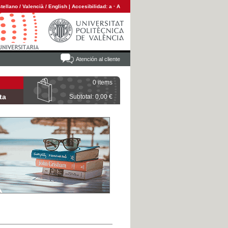
tellano
/
Valencià
/
English
|
Accesibilidad:
a
·
A
Atención al cliente
0 items
ta
Subtotal: 0,00 €