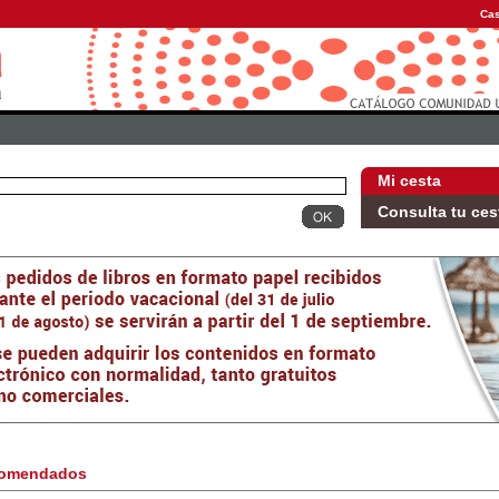
Cas
Mi cesta
Consulta tu ces
omendados