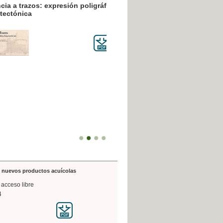
resión poligráfica
de nuevos productos acuícolas
 acceso libre
4