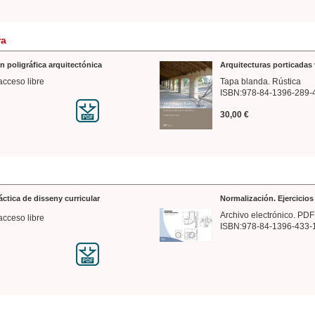
ra
n poligráfica arquitectónica
Arquitecturas porticadas 
acceso libre
Tapa blanda. Rústica
ISBN:978-84-1396-289-
30,00 €
ráctica de disseny curricular
Normalización. Ejercicio
Archivo electrónico. PDF
acceso libre
ISBN:978-84-1396-433-