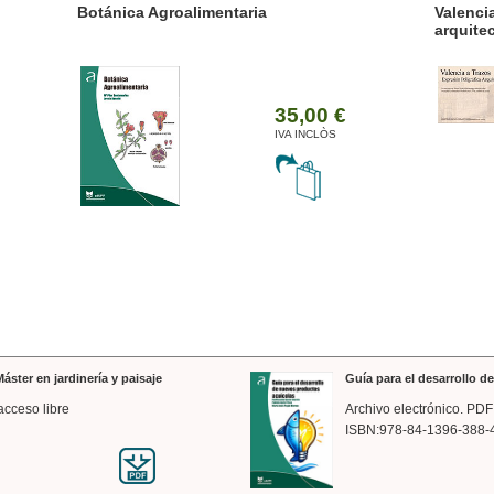
ánica Agroalimentaria
Valencia a trazos: exp
arquitectónica
35,00 €
IVA INCLÒS
áster en jardinería y paisaje
Guía para el desarrollo 
acceso libre
Archivo electrónico. PDF
ISBN:978-84-1396-388-