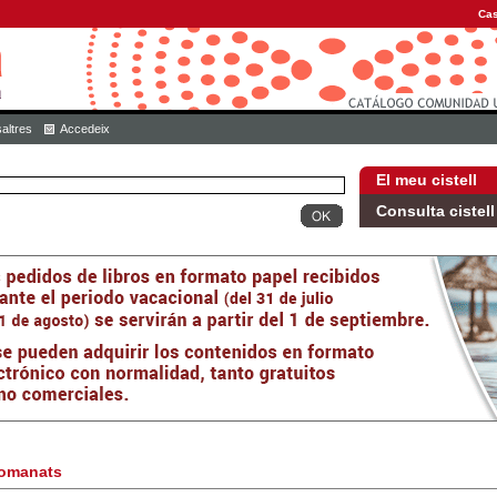
Cas
altres
Accedeix
El meu cistell
Consulta cistell
omanats