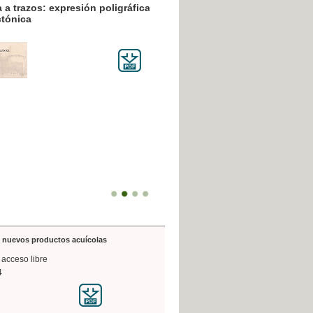
resión poligráfica
de nuevos productos acuícolas
 acceso libre
4