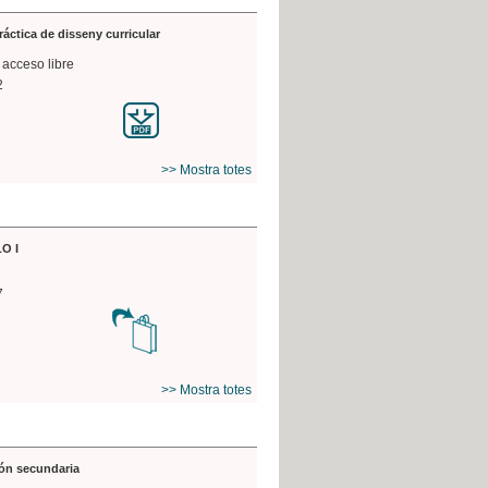
práctica de disseny curricular
 acceso libre
2
>> Mostra totes
O I
7
>> Mostra totes
ón secundaria