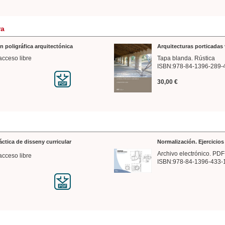
ra
n poligráfica arquitectónica
Arquitecturas porticadas 
acceso libre
Tapa blanda. Rústica
ISBN:978-84-1396-289-
30,00 €
ráctica de disseny curricular
Normalización. Ejercicio
Archivo electrónico. PDF
acceso libre
ISBN:978-84-1396-433-