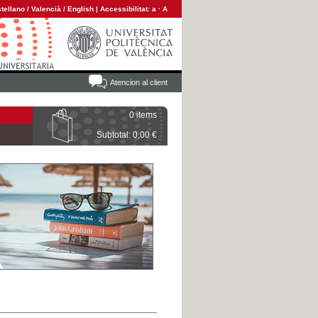
tellano
/
Valencià
/
English
|
Accessibilitat:
a
·
A
Atencion al client
0 items
Subtotal: 0,00 €