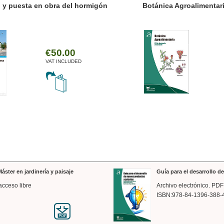
ánica Agroalimentaria
Valencia a trazos: exp
arquitectónica
€35.00
VAT INCLUDED
áster en jardinería y paisaje
Guía para el desarrollo 
acceso libre
Archivo electrónico. PDF
ISBN:978-84-1396-388-