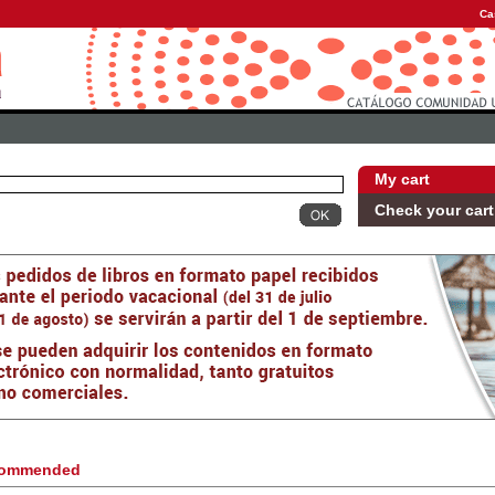
Ca
My cart
Check your cart
ommended