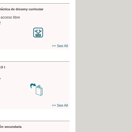
práctica de disseny curricular
 acceso libre
2
>> See All
O I
7
>> See All
ón secundaria