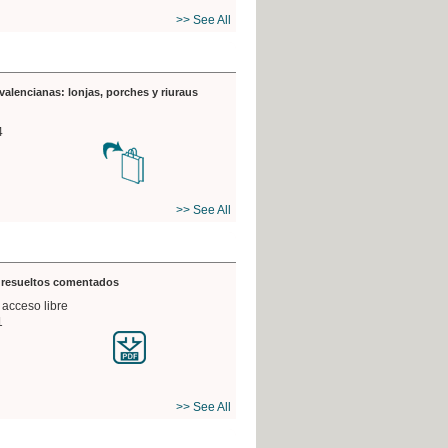
>> See All
valencianas: lonjas, porches y riuraus
4
>> See All
s resueltos comentados
 acceso libre
1
>> See All