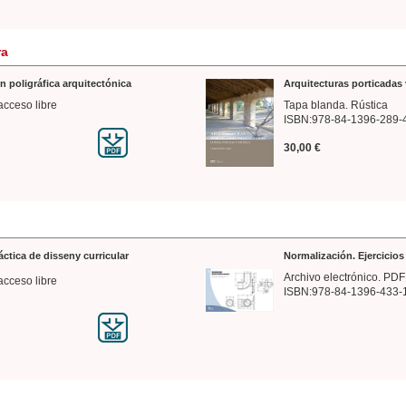
ra
n poligráfica arquitectónica
Arquitecturas porticadas 
acceso libre
Tapa blanda. Rústica
ISBN:978-84-1396-289-
30,00 €
ráctica de disseny curricular
Normalización. Ejercicio
Archivo electrónico. PDF
acceso libre
ISBN:978-84-1396-433-