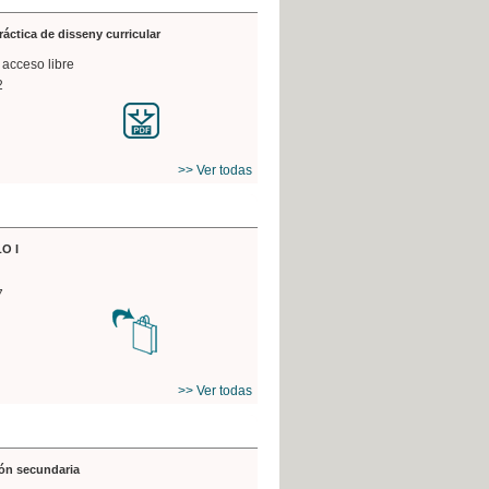
práctica de disseny curricular
 acceso libre
2
>> Ver todas
O I
7
>> Ver todas
ón secundaria