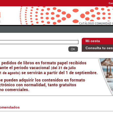
Cas
Mi cesta
Consulta tu ces
omendados