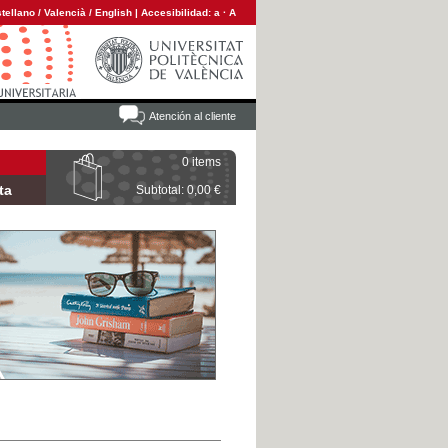
tellano
/
Valencià
/
English
|
Accesibilidad:
a
·
A
Atención al cliente
0 items
ta
Subtotal: 0,00 €