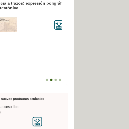
resión poligráfica
de nuevos productos acuícolas
 acceso libre
4