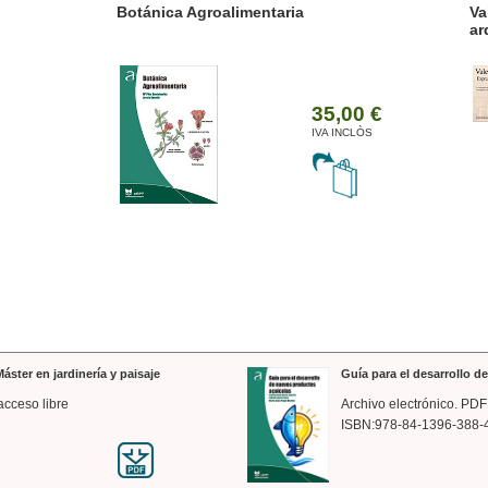
ánica Agroalimentaria
Valencia a trazos: exp
arquitectónica
35,00 €
IVA INCLÒS
áster en jardinería y paisaje
Guía para el desarrollo 
acceso libre
Archivo electrónico. PDF
ISBN:978-84-1396-388-