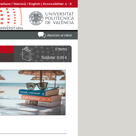
tellano
/
Valencià
/
English
|
Accessibilitat:
a
·
A
Atencion al client
0 items
Subtotal: 0,00 €