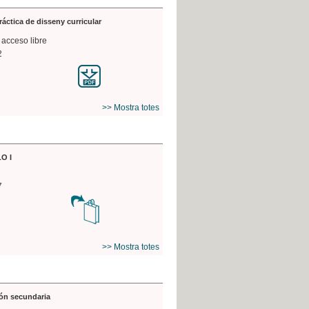
práctica de disseny curricular
 acceso libre
2
>> Mostra totes
O I
7
>> Mostra totes
ón secundaria