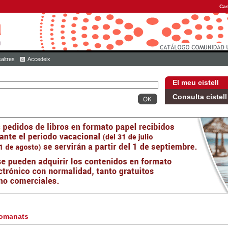
Cas
altres
Accedeix
El meu cistell
Consulta cistell
omanats