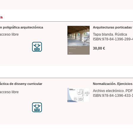
ra
n poligráfica arquitectónica
Arquitecturas porticadas 
acceso libre
Tapa blanda. Rústica
ISBN:978-84-1396-289-
30,00 €
ráctica de disseny curricular
Normalización. Ejercicio
Archivo electrónico. PDF
acceso libre
ISBN:978-84-1396-433-