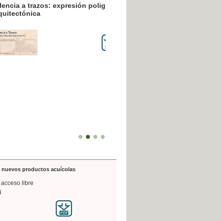
resión poligráfica
de nuevos productos acuícolas
 acceso libre
4