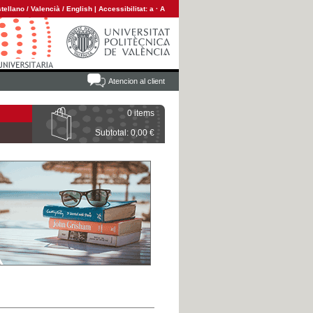
tellano
/
Valencià
/
English
|
Accessibilitat:
a
·
A
Atencion al client
0 items
Subtotal: 0,00 €