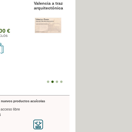
resión poligráfica
de nuevos productos acuícolas
 acceso libre
4