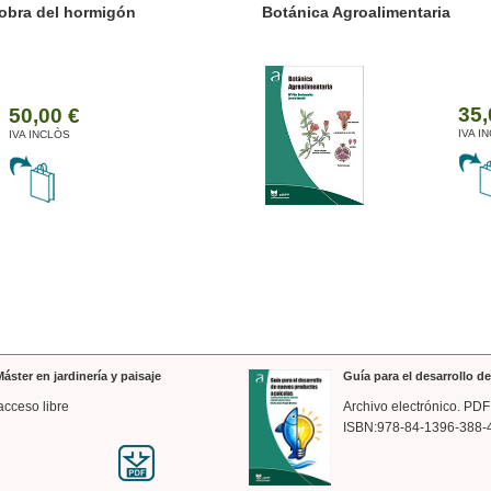
ánica Agroalimentaria
Valencia a trazos: exp
arquitectónica
35,00 €
IVA INCLÒS
áster en jardinería y paisaje
Guía para el desarrollo 
acceso libre
Archivo electrónico. PDF
ISBN:978-84-1396-388-