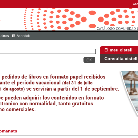
Cas
altres
Accedeix
El meu cistell
Consulta cistell
omanats