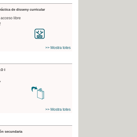
práctica de disseny curricular
 acceso libre
2
>> Mostra totes
O I
7
>> Mostra totes
ón secundaria