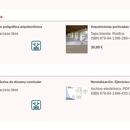
ra
n poligráfica arquitectónica
Arquitecturas porticadas 
acceso libre
Tapa blanda. Rústica
ISBN:978-84-1396-289-
30,00 €
ráctica de disseny curricular
Normalización. Ejercicio
Archivo electrónico. PDF
acceso libre
ISBN:978-84-1396-433-