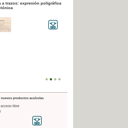
resión poligráfica
de nuevos productos acuícolas
 acceso libre
4