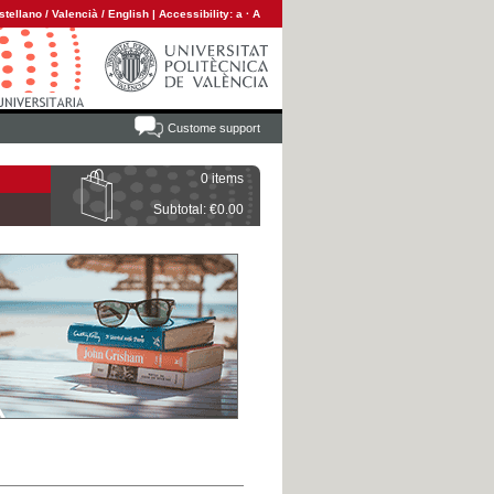
stellano
/
Valencià
/
English
|
Accessibility:
a
·
A
Custome support
0 items
Subtotal: €0.00