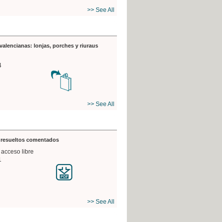
>> See All
valencianas: lonjas, porches y riuraus
4
>> See All
s resueltos comentados
 acceso libre
1
>> See All