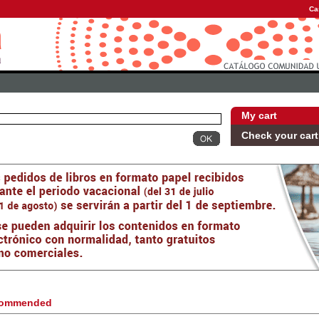
Ca
My cart
Check your cart
ommended