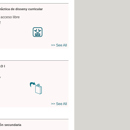
práctica de disseny curricular
 acceso libre
2
>> See All
O I
7
>> See All
ón secundaria