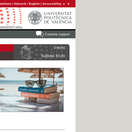
stellano
/
Valencià
/
English
|
Accessibility:
a
·
A
Custome support
0 items
Subtotal: €0.00