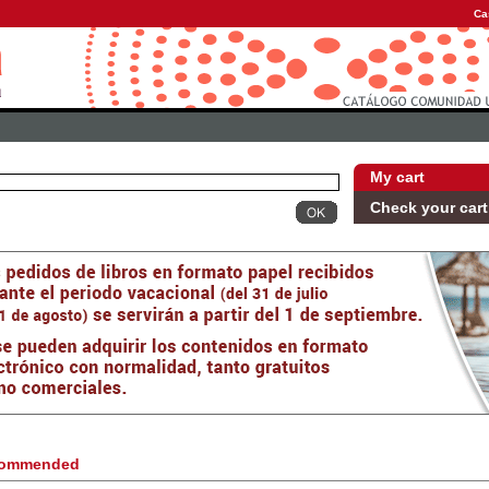
Ca
My cart
Check your cart
ommended