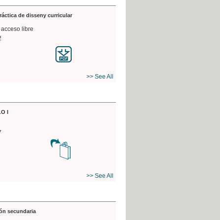
práctica de disseny curricular
 acceso libre
2
>> See All
O I
7
>> See All
ón secundaria