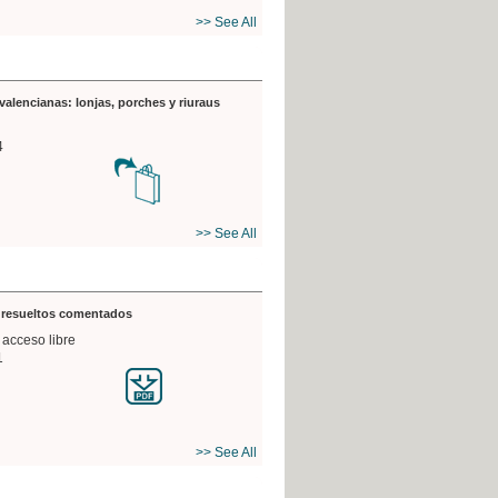
>> See All
valencianas: lonjas, porches y riuraus
4
>> See All
s resueltos comentados
 acceso libre
1
>> See All