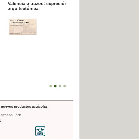
resión poligráfica
de nuevos productos acuícolas
 acceso libre
4