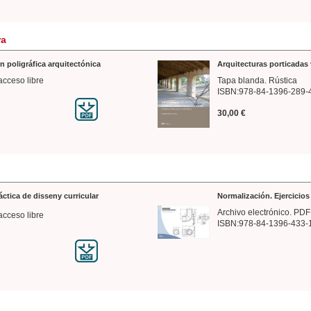
ra
n poligráfica arquitectónica
Arquitecturas porticadas 
acceso libre
Tapa blanda. Rústica
ISBN:978-84-1396-289-
30,00 €
ráctica de disseny curricular
Normalización. Ejercicio
Archivo electrónico. PDF
acceso libre
ISBN:978-84-1396-433-