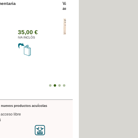
resión poligráfica
de nuevos productos acuícolas
 acceso libre
4