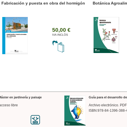
ánica Agroalimentaria
Valencia a trazos: exp
arquitectónica
35,00 €
IVA INCLÒS
áster en jardinería y paisaje
Guía para el desarrollo 
acceso libre
Archivo electrónico. PDF
ISBN:978-84-1396-388-