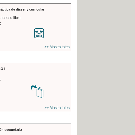
práctica de disseny curricular
 acceso libre
2
>> Mostra totes
O I
7
>> Mostra totes
ón secundaria