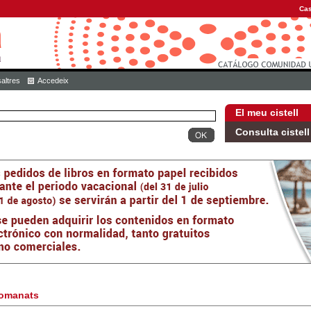
Cas
altres
Accedeix
El meu cistell
Consulta cistell
omanats