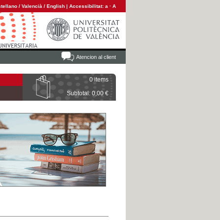
tellano
/
Valencià
/
English
|
Accessibilitat:
a
·
A
Atencion al client
0 items
Subtotal: 0,00 €