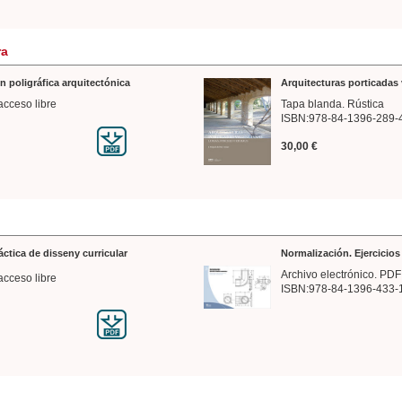
ra
n poligráfica arquitectónica
Arquitecturas porticadas 
acceso libre
Tapa blanda. Rústica
ISBN:978-84-1396-289-
30,00 €
ráctica de disseny curricular
Normalización. Ejercicio
Archivo electrónico. PDF
acceso libre
ISBN:978-84-1396-433-