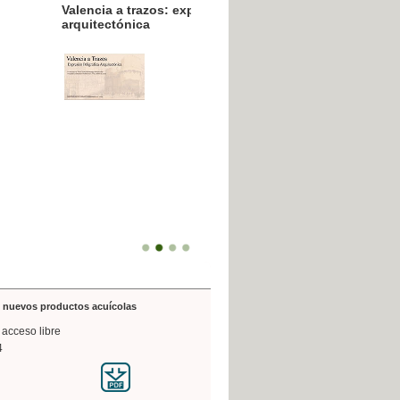
resión poligráfica
de nuevos productos acuícolas
 acceso libre
4