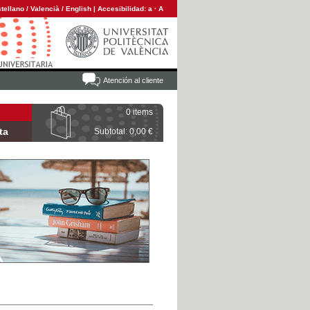
tellano
/
Valencià
/
English
|
Accesibilidad:
a
·
A
Atención al cliente
0 items
ta
Subtotal: 0,00 €