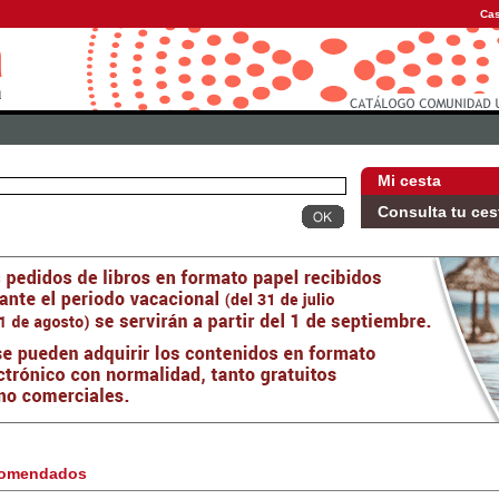
Cas
Mi cesta
Consulta tu ces
omendados