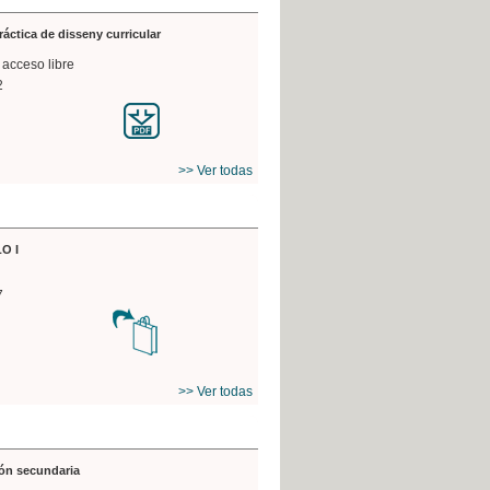
práctica de disseny curricular
 acceso libre
2
>> Ver todas
O I
7
>> Ver todas
ón secundaria