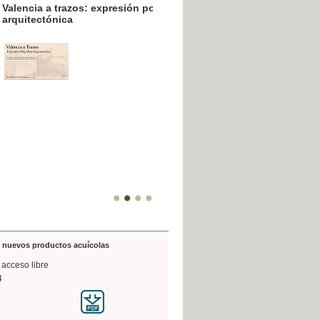
resión poligráfica
de nuevos productos acuícolas
 acceso libre
4