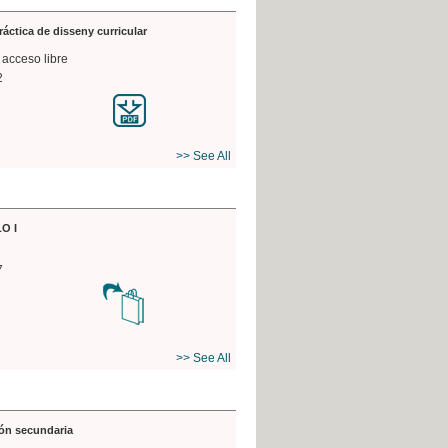
práctica de disseny curricular
 acceso libre
2
>> See All
O I
7
>> See All
ón secundaria