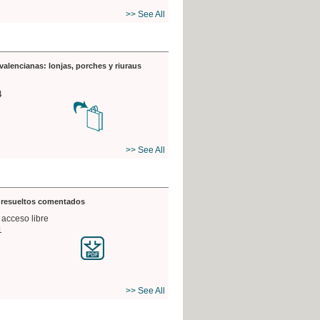
>> See All
valencianas: lonjas, porches y riuraus
4
>> See All
s resueltos comentados
 acceso libre
1
>> See All