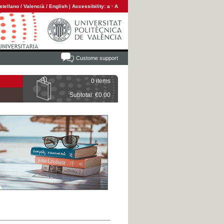
stellano
/
Valencià
/
English
|
Accessibility:
a
·
A
Custome support
0 items
Subtotal: €0.00