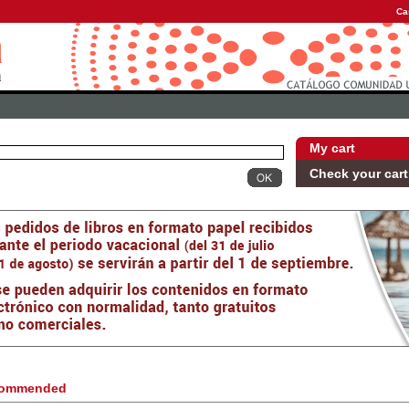
Ca
My cart
Check your cart
ommended