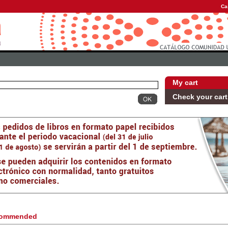
Ca
My cart
Check your cart
ommended