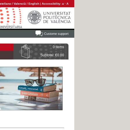
stellano
/
Valencià
/
English
|
Accessibility:
a
·
A
Custome support
0 items
Subtotal: €0.00