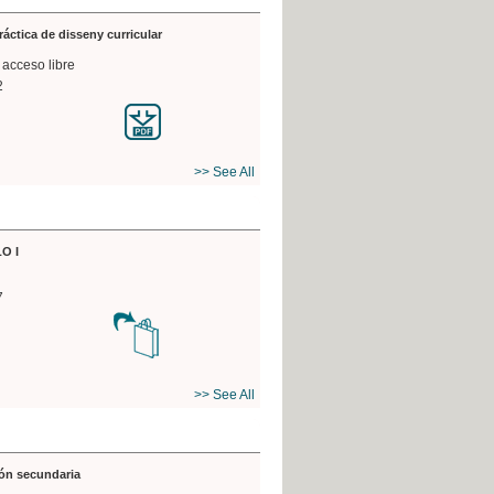
práctica de disseny curricular
 acceso libre
2
>> See All
O I
7
>> See All
ón secundaria