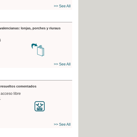
>> See All
valencianas: lonjas, porches y riuraus
4
>> See All
s resueltos comentados
 acceso libre
1
>> See All