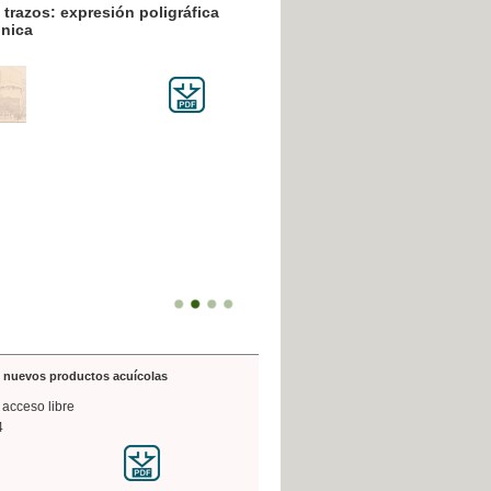
resión poligráfica
de nuevos productos acuícolas
 acceso libre
4