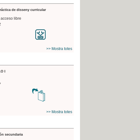
práctica de disseny curricular
 acceso libre
2
>> Mostra totes
O I
7
>> Mostra totes
ón secundaria