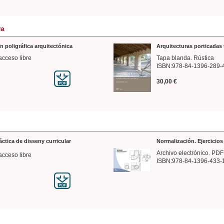
ra
n poligráfica arquitectónica
Arquitecturas porticadas 
acceso libre
Tapa blanda. Rústica
ISBN:978-84-1396-289-
30,00 €
ráctica de disseny curricular
Normalización. Ejercicio
Archivo electrónico. PDF
acceso libre
ISBN:978-84-1396-433-