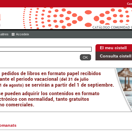
Cas
altres
Accedeix
El meu cistell
Consulta cistell
omanats