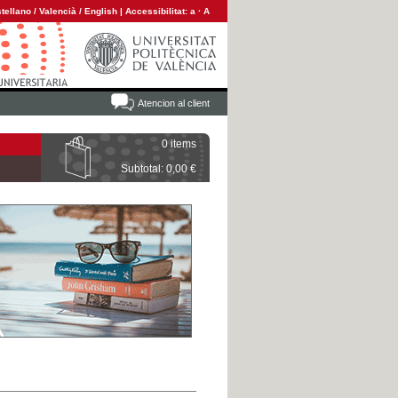
tellano
/
Valencià
/
English
|
Accessibilitat:
a
·
A
Atencion al client
0 items
Subtotal: 0,00 €