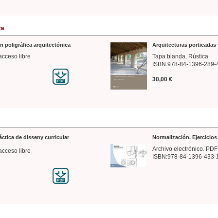
ra
n poligráfica arquitectónica
Arquitecturas porticadas 
acceso libre
Tapa blanda. Rústica
ISBN:978-84-1396-289-
30,00 €
ráctica de disseny curricular
Normalización. Ejercicio
Archivo electrónico. PDF
acceso libre
ISBN:978-84-1396-433-