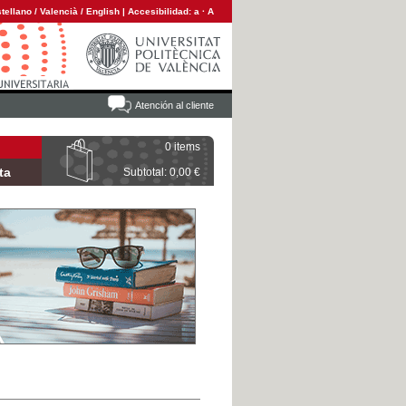
tellano
/
Valencià
/
English
|
Accesibilidad:
a
·
A
Atención al cliente
0 items
ta
Subtotal: 0,00 €