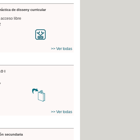
práctica de disseny curricular
 acceso libre
2
>> Ver todas
O I
7
>> Ver todas
ón secundaria