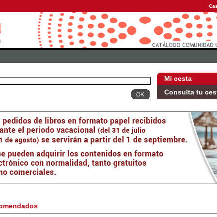
Cas
Mi cesta
Consulta tu ces
omendados