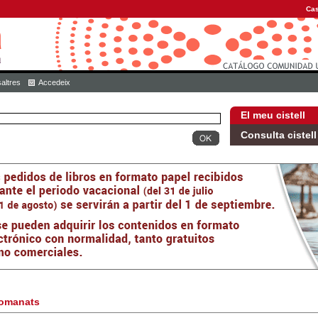
Cas
altres
Accedeix
El meu cistell
Consulta cistell
omanats