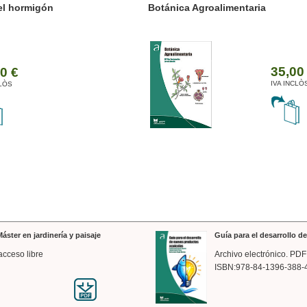
ánica Agroalimentaria
Valencia a trazos: exp
arquitectónica
35,00 €
IVA INCLÒS
áster en jardinería y paisaje
Guía para el desarrollo 
acceso libre
Archivo electrónico. PDF
ISBN:978-84-1396-388-