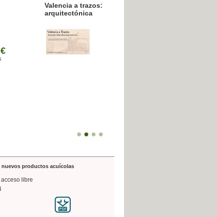
resión poligráfica
de nuevos productos acuícolas
 acceso libre
4