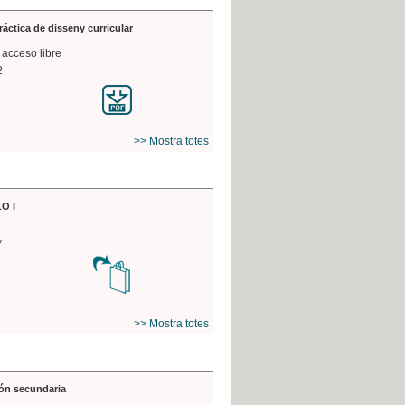
práctica de disseny curricular
 acceso libre
2
>> Mostra totes
O I
7
>> Mostra totes
ón secundaria