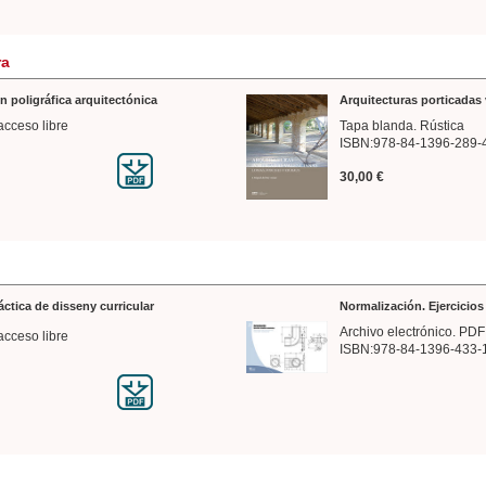
ra
n poligráfica arquitectónica
Arquitecturas porticadas 
acceso libre
Tapa blanda. Rústica
ISBN:978-84-1396-289-
30,00 €
ráctica de disseny curricular
Normalización. Ejercicio
Archivo electrónico. PDF
acceso libre
ISBN:978-84-1396-433-