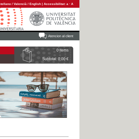
tellano
/
Valencià
/
English
|
Accessibilitat:
a
·
A
Atencion al client
0 items
Subtotal: 0,00 €