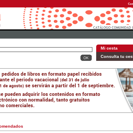
Cas
Mi cesta
Consulta tu ces
omendados