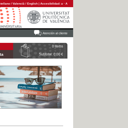
tellano
/
Valencià
/
English
|
Accesibilidad:
a
·
A
Atención al cliente
0 items
ta
Subtotal: 0,00 €