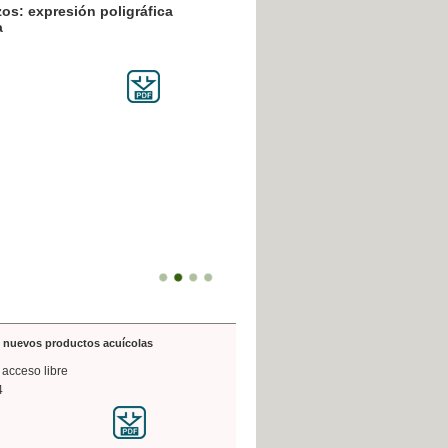
resión poligráfica
de nuevos productos acuícolas
 acceso libre
4