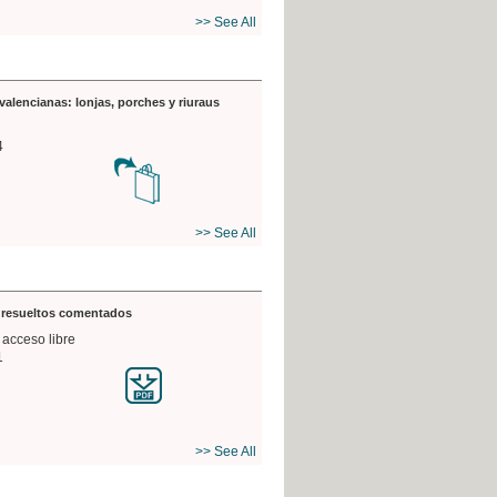
>> See All
valencianas: lonjas, porches y riuraus
4
>> See All
s resueltos comentados
 acceso libre
1
>> See All