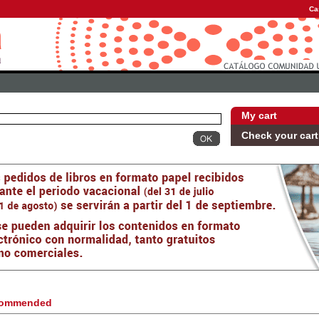
Ca
My cart
Check your cart
ommended