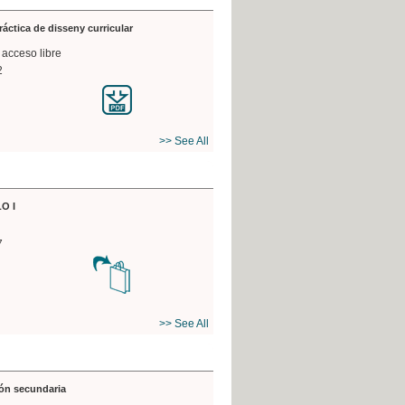
práctica de disseny curricular
 acceso libre
2
>> See All
O I
7
>> See All
ón secundaria