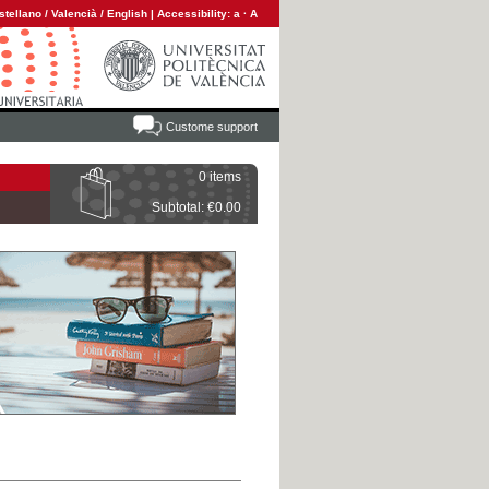
stellano
/
Valencià
/
English
|
Accessibility:
a
·
A
Custome support
0 items
Subtotal: €0.00