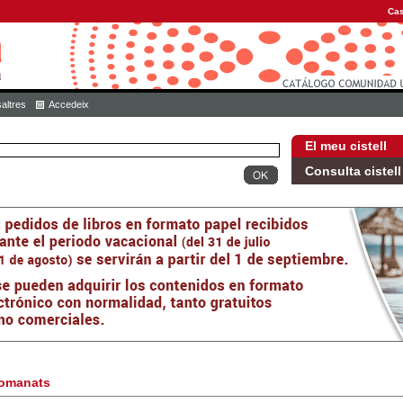
Cas
altres
Accedeix
El meu cistell
Consulta cistell
omanats