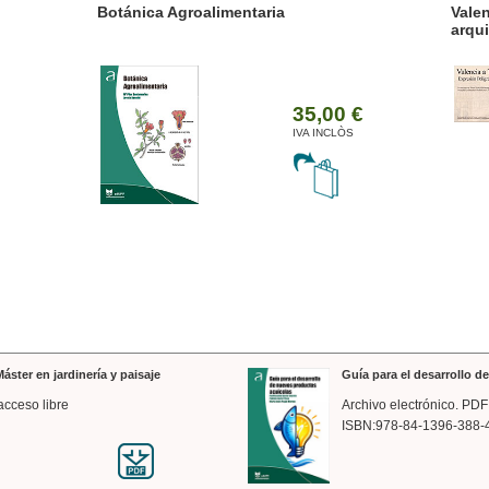
ánica Agroalimentaria
Valencia a trazos: exp
arquitectónica
35,00 €
IVA INCLÒS
áster en jardinería y paisaje
Guía para el desarrollo 
acceso libre
Archivo electrónico. PDF
ISBN:978-84-1396-388-