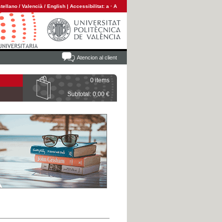
tellano
/
Valencià
/
English
|
Accessibilitat:
a
·
A
Atencion al client
0 items
Subtotal: 0,00 €