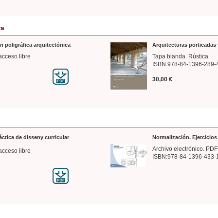
ra
n poligráfica arquitectónica
Arquitecturas porticadas 
acceso libre
Tapa blanda. Rústica
ISBN:978-84-1396-289-
30,00 €
ráctica de disseny curricular
Normalización. Ejercicio
Archivo electrónico. PDF
acceso libre
ISBN:978-84-1396-433-