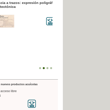
resión poligráfica
de nuevos productos acuícolas
 acceso libre
4