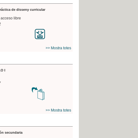
práctica de disseny curricular
 acceso libre
2
>> Mostra totes
O I
7
>> Mostra totes
ón secundaria