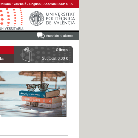
tellano
/
Valencià
/
English
|
Accesibilidad:
a
·
A
Atención al cliente
0 items
ta
Subtotal: 0,00 €