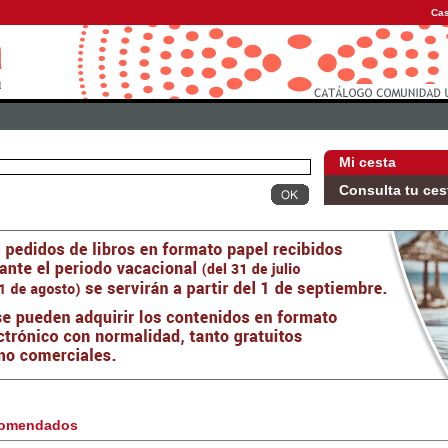
Cas
Mi cesta
Consulta tu ces
omendados