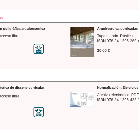
ra
n poligráfica arquitectónica
Arquitecturas porticadas 
acceso libre
Tapa blanda. Rústica
ISBN:978-84-1396-289-
30,00 €
ráctica de disseny curricular
Normalización. Ejercicio
Archivo electrónico. PDF
acceso libre
ISBN:978-84-1396-433-