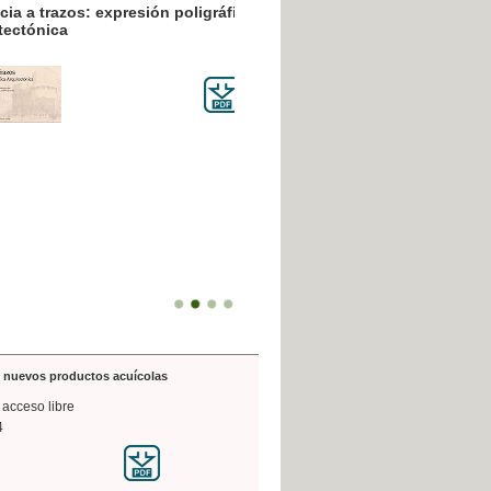
resión poligráfica
de nuevos productos acuícolas
 acceso libre
4