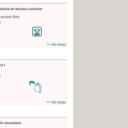
práctica de disseny curricular
 acceso libre
2
>> Ver todas
O I
7
>> Ver todas
ón secundaria