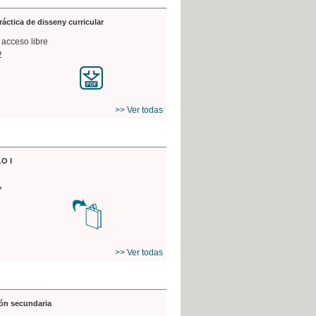
práctica de disseny curricular
 acceso libre
2
>> Ver todas
O I
7
>> Ver todas
ón secundaria