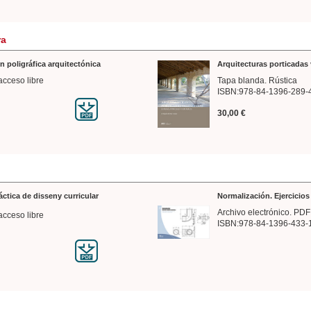
ra
n poligráfica arquitectónica
Arquitecturas porticadas 
acceso libre
Tapa blanda. Rústica
ISBN:978-84-1396-289-
30,00 €
ráctica de disseny curricular
Normalización. Ejercicio
Archivo electrónico. PDF
acceso libre
ISBN:978-84-1396-433-