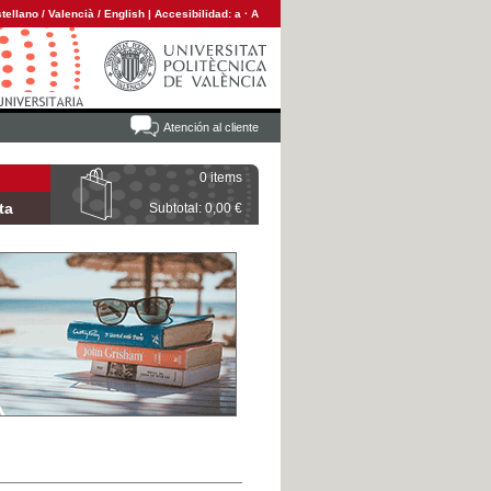
tellano
/
Valencià
/
English
|
Accesibilidad:
a
·
A
Atención al cliente
0 items
ta
Subtotal: 0,00 €