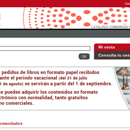
Cas
Mi cesta
Consulta tu ces
omendados