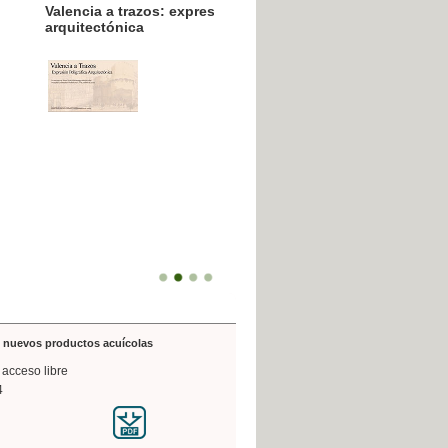
resión poligráfica
de nuevos productos acuícolas
 acceso libre
4