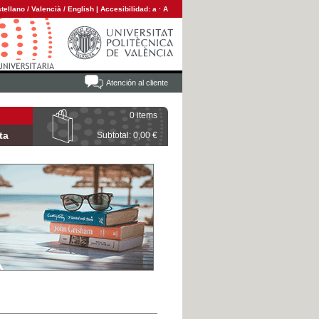
tellano
/
Valencià
/
English
|
Accesibilidad:
a
·
A
Atención al cliente
0 items
ta
Subtotal: 0,00 €