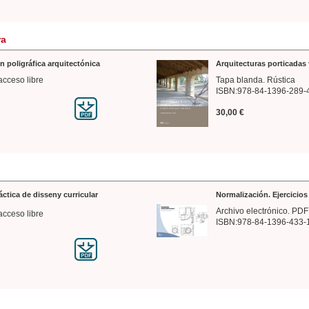
ra
n poligráfica arquitectónica
Arquitecturas porticadas 
acceso libre
Tapa blanda. Rústica
ISBN:978-84-1396-289-
30,00 €
ráctica de disseny curricular
Normalización. Ejercicio
Archivo electrónico. PDF
acceso libre
ISBN:978-84-1396-433-