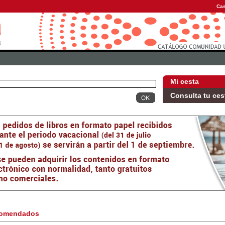
Cas
Mi cesta
Consulta tu ces
omendados