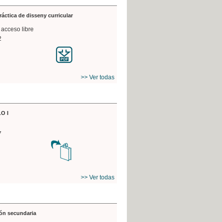
práctica de disseny curricular
 acceso libre
2
>> Ver todas
O I
7
>> Ver todas
ón secundaria