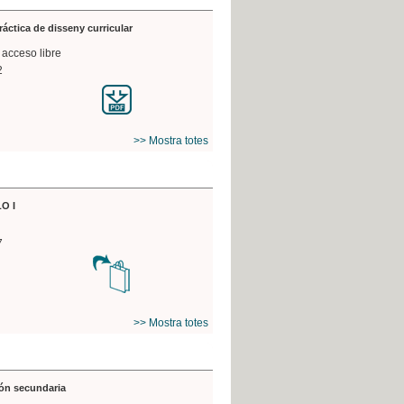
práctica de disseny curricular
 acceso libre
2
>> Mostra totes
O I
7
>> Mostra totes
ón secundaria