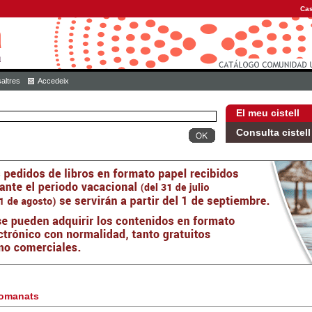
Cas
altres
Accedeix
El meu cistell
Consulta cistell
omanats