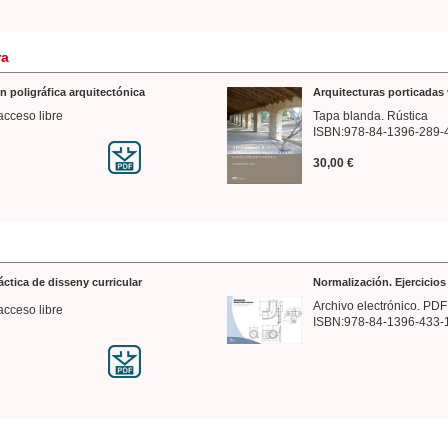
ra
n poligráfica arquitectónica
Arquitecturas porticadas 
acceso libre
Tapa blanda. Rústica
ISBN:978-84-1396-289-
30,00 €
ráctica de disseny curricular
Normalización. Ejercicio
Archivo electrónico. PDF
acceso libre
ISBN:978-84-1396-433-