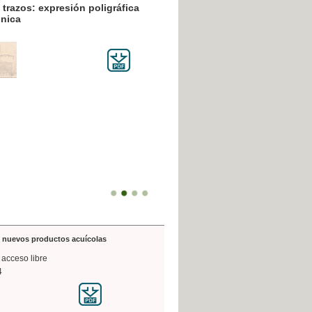
resión poligráfica
de nuevos productos acuícolas
 acceso libre
4