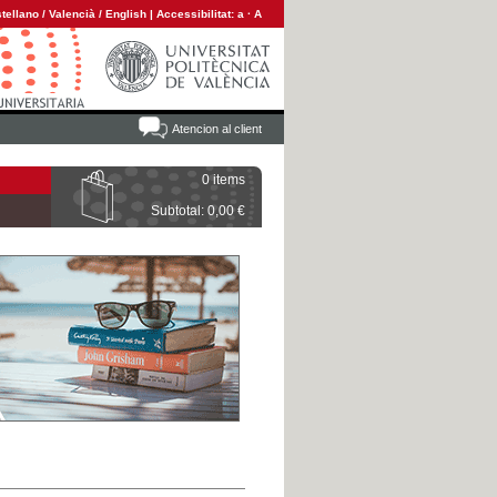
tellano
/
Valencià
/
English
|
Accessibilitat:
a
·
A
Atencion al client
0 items
Subtotal: 0,00 €