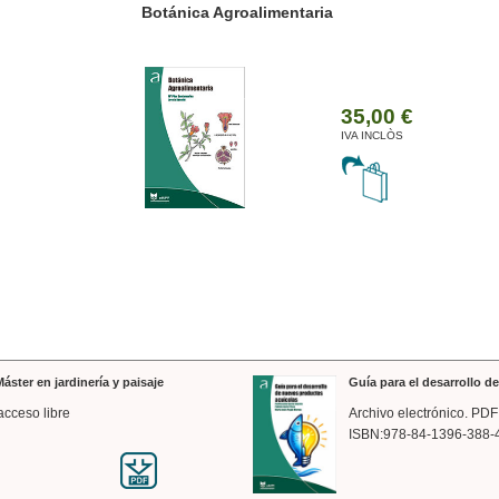
ánica Agroalimentaria
Valencia a trazos: exp
arquitectónica
35,00 €
IVA INCLÒS
áster en jardinería y paisaje
Guía para el desarrollo 
acceso libre
Archivo electrónico. PDF
ISBN:978-84-1396-388-