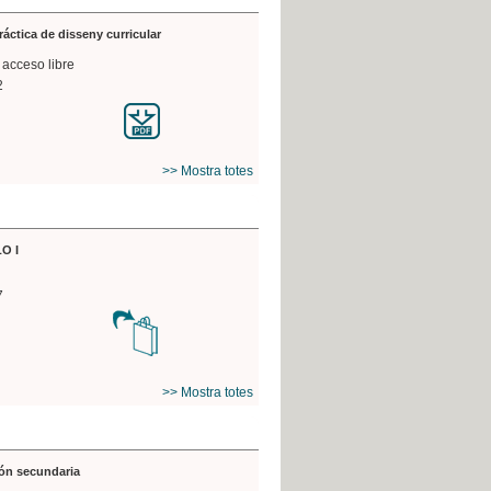
práctica de disseny curricular
 acceso libre
2
>> Mostra totes
O I
7
>> Mostra totes
ón secundaria