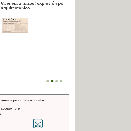
resión poligráfica
de nuevos productos acuícolas
 acceso libre
4