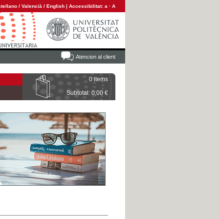
tellano
/
Valencià
/
English
|
Accessibilitat:
a
·
A
Atencion al client
0 items
Subtotal: 0,00 €