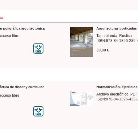
ra
n poligráfica arquitectónica
Arquitecturas porticadas 
acceso libre
Tapa blanda. Rústica
ISBN:978-84-1396-289-
30,00 €
ráctica de disseny curricular
Normalización. Ejercicio
Archivo electrónico. PDF
acceso libre
ISBN:978-84-1396-433-