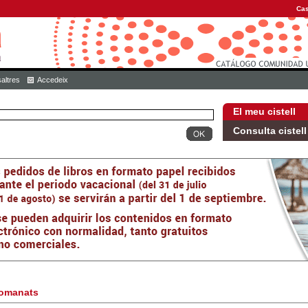
Cas
altres
Accedeix
El meu cistell
Consulta cistell
omanats