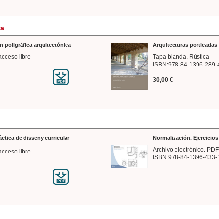
ra
n poligráfica arquitectónica
Arquitecturas porticadas 
acceso libre
Tapa blanda. Rústica
ISBN:978-84-1396-289-
30,00 €
ráctica de disseny curricular
Normalización. Ejercicio
Archivo electrónico. PDF
acceso libre
ISBN:978-84-1396-433-