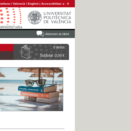
tellano
/
Valencià
/
English
|
Accessibilitat:
a
·
A
Atencion al client
0 items
Subtotal: 0,00 €