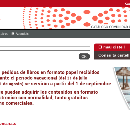
Cas
altres
Accedeix
El meu cistell
Consulta cistell
omanats