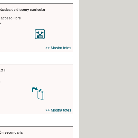
práctica de disseny curricular
 acceso libre
2
>> Mostra totes
O I
7
>> Mostra totes
ón secundaria