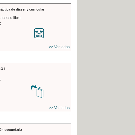
práctica de disseny curricular
 acceso libre
2
>> Ver todas
O I
7
>> Ver todas
ón secundaria