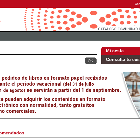
Cas
Mi cesta
Consulta tu ces
omendados