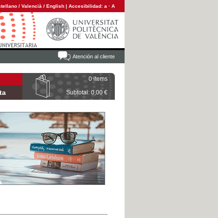
tellano
/
Valencià
/
English
|
Accesibilidad:
a
·
A
Atención al cliente
0 items
ta
Subtotal: 0,00 €