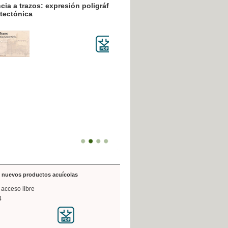
resión poligráfica
de nuevos productos acuícolas
 acceso libre
4