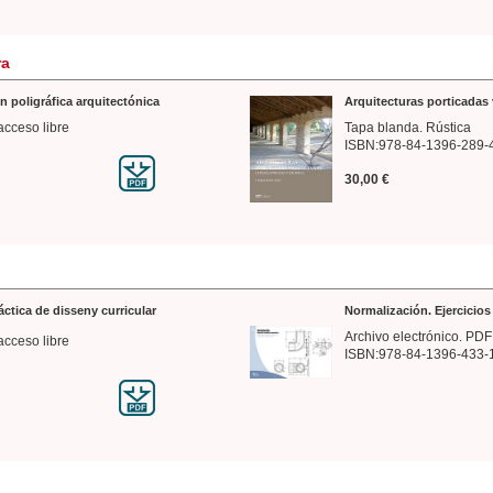
ra
n poligráfica arquitectónica
Arquitecturas porticadas 
acceso libre
Tapa blanda. Rústica
ISBN:978-84-1396-289-
30,00 €
ráctica de disseny curricular
Normalización. Ejercicio
Archivo electrónico. PDF
acceso libre
ISBN:978-84-1396-433-