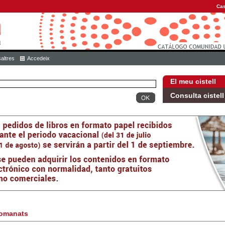
Cas
altres
Accedeix
El meu cistell
Consulta cistell
omanats