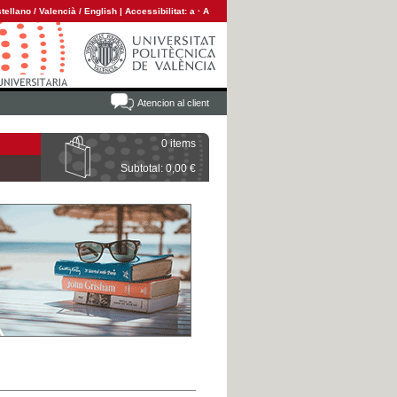
tellano
/
Valencià
/
English
|
Accessibilitat:
a
·
A
Atencion al client
0 items
Subtotal: 0,00 €