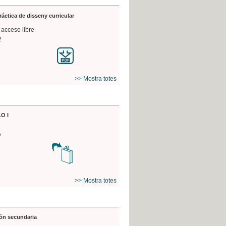
práctica de disseny curricular
 acceso libre
2
>> Mostra totes
O I
7
>> Mostra totes
ón secundaria