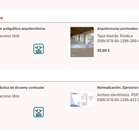
ra
n poligráfica arquitectónica
Arquitecturas porticadas 
acceso libre
Tapa blanda. Rústica
ISBN:978-84-1396-289-
30,00 €
ráctica de disseny curricular
Normalización. Ejercicio
Archivo electrónico. PDF
acceso libre
ISBN:978-84-1396-433-