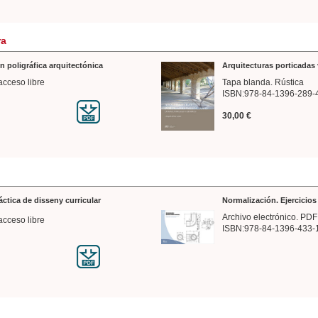
ra
n poligráfica arquitectónica
Arquitecturas porticadas 
acceso libre
Tapa blanda. Rústica
ISBN:978-84-1396-289-
30,00 €
ráctica de disseny curricular
Normalización. Ejercicio
Archivo electrónico. PDF
acceso libre
ISBN:978-84-1396-433-