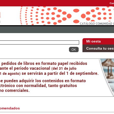
Cas
Mi cesta
Consulta tu ces
omendados