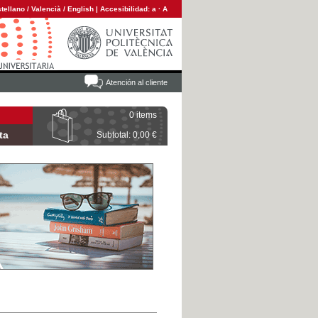
tellano
/
Valencià
/
English
|
Accesibilidad:
a
·
A
Atención al cliente
0 items
ta
Subtotal: 0,00 €