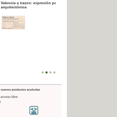
resión poligráfica
de nuevos productos acuícolas
 acceso libre
4