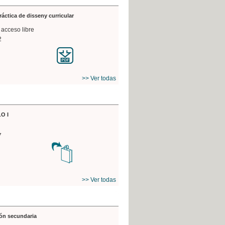
práctica de disseny curricular
 acceso libre
2
>> Ver todas
O I
7
>> Ver todas
ón secundaria