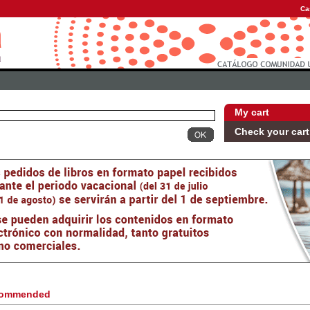
Ca
My cart
Check your cart
ommended