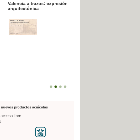
resión poligráfica
de nuevos productos acuícolas
 acceso libre
4