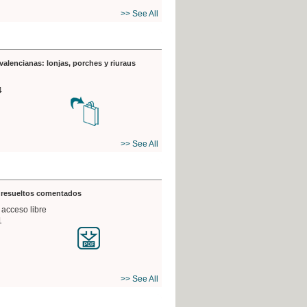
>> See All
valencianas: lonjas, porches y riuraus
4
>> See All
s resueltos comentados
 acceso libre
1
>> See All