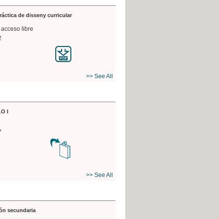
práctica de disseny curricular
 acceso libre
2
>> See All
O I
7
>> See All
ón secundaria