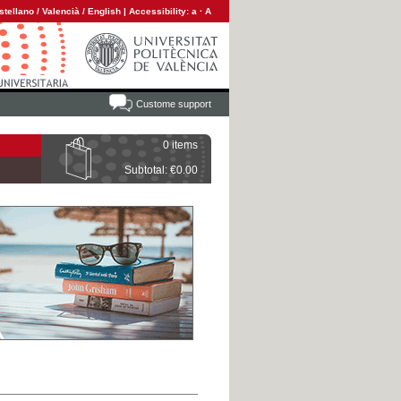
stellano
/
Valencià
/
English
|
Accessibility:
a
·
A
Custome support
0 items
Subtotal: €0.00