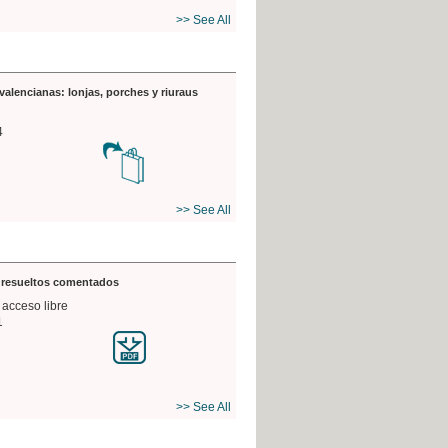
>> See All
valencianas: lonjas, porches y riuraus
4
>> See All
s resueltos comentados
 acceso libre
1
>> See All