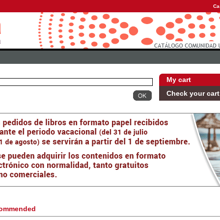
Ca
My cart
Check your cart
ommended