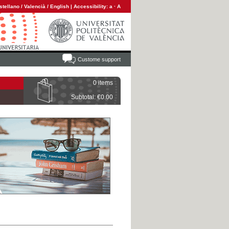
stellano
/
Valencià
/
English
|
Accessibility:
a
·
A
Custome support
0 items
Subtotal: €0.00