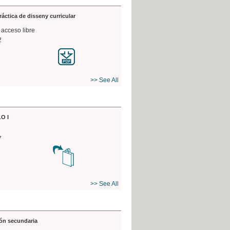
práctica de disseny curricular
 acceso libre
2
>> See All
O I
7
>> See All
ón secundaria