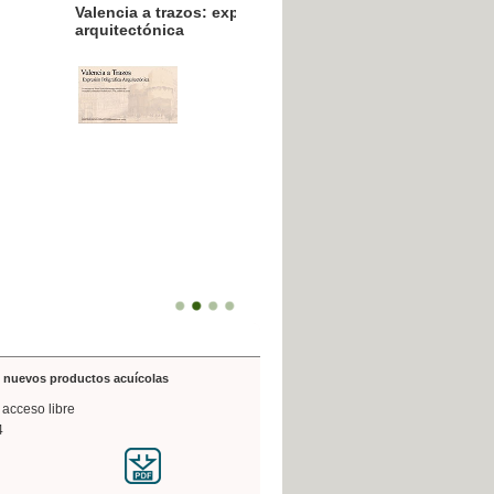
resión poligráfica
de nuevos productos acuícolas
 acceso libre
4