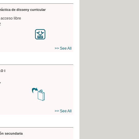
práctica de disseny curricular
 acceso libre
2
>> See All
O I
7
>> See All
ón secundaria