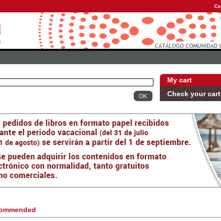
Ca
My cart
Check your cart
ommended