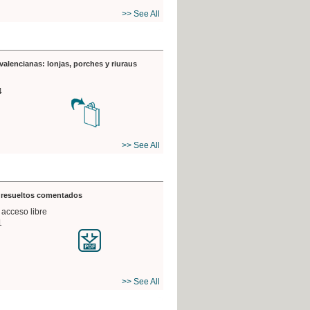
>> See All
valencianas: lonjas, porches y riuraus
4
>> See All
s resueltos comentados
 acceso libre
1
>> See All