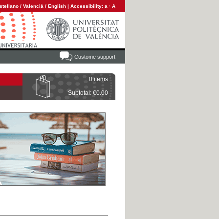
stellano
/
Valencià
/
English
|
Accessibility:
a
·
A
Custome support
0 items
Subtotal: €0.00