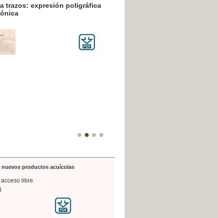
resión poligráfica
de nuevos productos acuícolas
 acceso libre
4