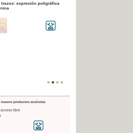
resión poligráfica
de nuevos productos acuícolas
 acceso libre
4