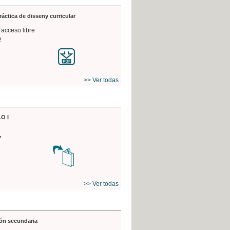
práctica de disseny curricular
 acceso libre
2
>> Ver todas
O I
7
>> Ver todas
ón secundaria