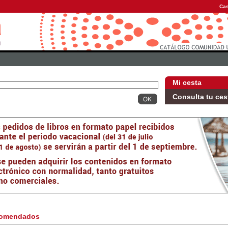
Cas
Mi cesta
Consulta tu ces
omendados