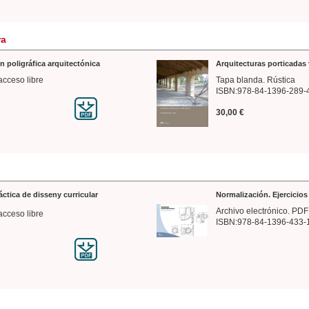
ra
n poligráfica arquitectónica
Arquitecturas porticadas 
acceso libre
Tapa blanda. Rústica
ISBN:978-84-1396-289-
30,00 €
ráctica de disseny curricular
Normalización. Ejercicio
Archivo electrónico. PDF
acceso libre
ISBN:978-84-1396-433-