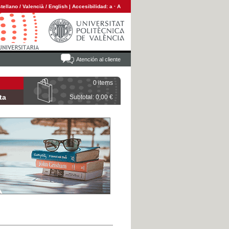
tellano
/
Valencià
/
English
|
Accesibilidad:
a
·
A
Atención al cliente
0 items
ta
Subtotal: 0,00 €