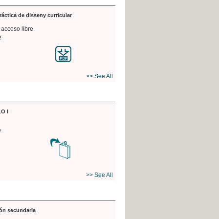
práctica de disseny curricular
 acceso libre
2
>> See All
O I
7
>> See All
ón secundaria