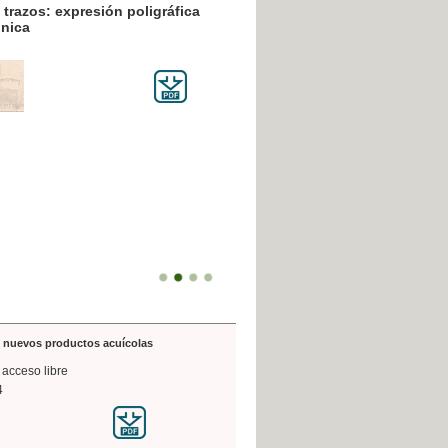
resión poligráfica
de nuevos productos acuícolas
 acceso libre
4