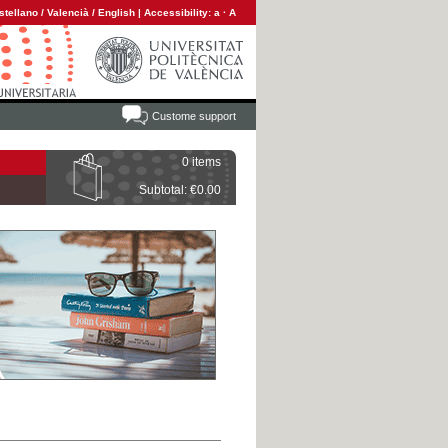
stellano
/
Valencià
/
English
|
Accessibility:
a
·
A
Custome support
0 items
Subtotal: €0.00