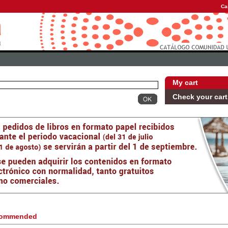
Ca
My cart
Check your cart
ommended