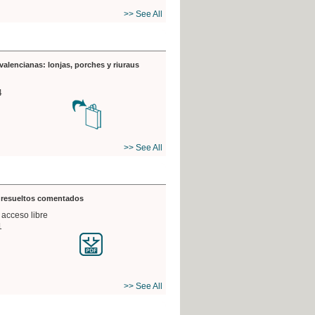
>> See All
valencianas: lonjas, porches y riuraus
4
>> See All
s resueltos comentados
 acceso libre
1
>> See All