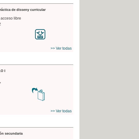
práctica de disseny curricular
 acceso libre
2
>> Ver todas
O I
7
>> Ver todas
ón secundaria