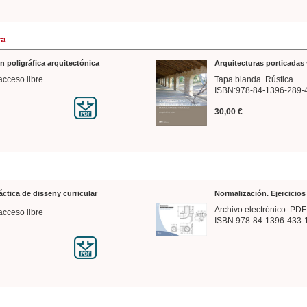
ra
n poligráfica arquitectónica
Arquitecturas porticadas 
acceso libre
Tapa blanda. Rústica
ISBN:978-84-1396-289-
30,00 €
ráctica de disseny curricular
Normalización. Ejercicio
Archivo electrónico. PDF
acceso libre
ISBN:978-84-1396-433-