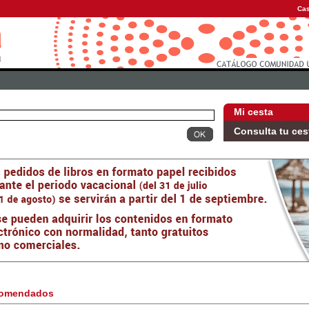
Cas
Mi cesta
Consulta tu ces
omendados