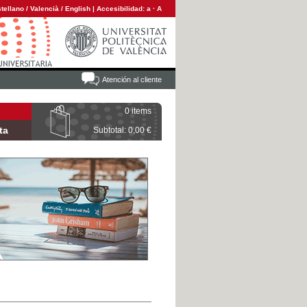
tellano
/
Valencià
/
English
|
Accesibilidad:
a
·
A
Atención al cliente
0 items
ta
Subtotal: 0,00 €