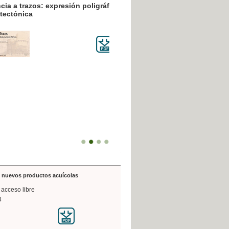
resión poligráfica
de nuevos productos acuícolas
 acceso libre
4