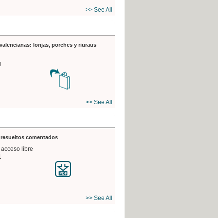
>> See All
valencianas: lonjas, porches y riuraus
4
>> See All
s resueltos comentados
 acceso libre
1
>> See All