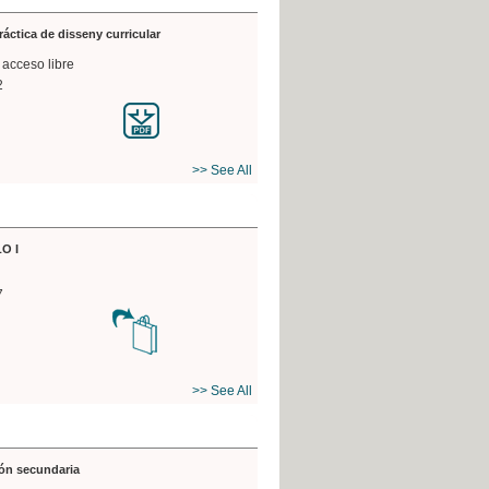
práctica de disseny curricular
 acceso libre
2
>> See All
O I
7
>> See All
ón secundaria