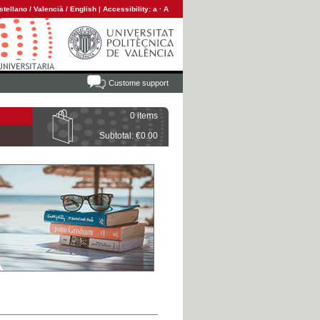
stellano
/
Valencià
/
English
|
Accessibility:
a
·
A
Custome support
0 items
Subtotal: €0.00