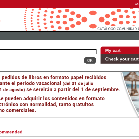
Ca
My cart
Check your cart
ommended