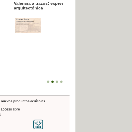
resión poligráfica
de nuevos productos acuícolas
 acceso libre
4