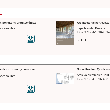
ra
n poligráfica arquitectónica
Arquitecturas porticadas 
acceso libre
Tapa blanda. Rústica
ISBN:978-84-1396-289-
30,00 €
ráctica de disseny curricular
Normalización. Ejercicio
Archivo electrónico. PDF
acceso libre
ISBN:978-84-1396-433-