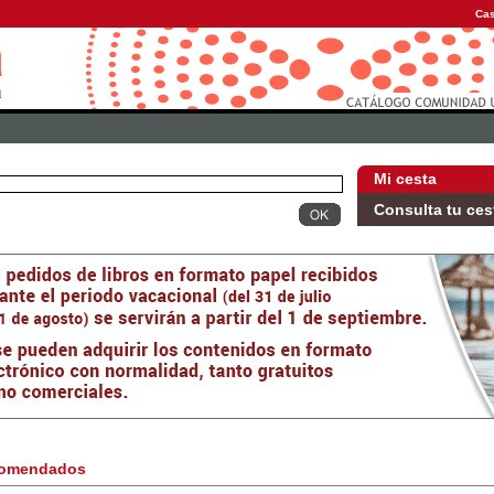
Cas
Mi cesta
Consulta tu ces
omendados