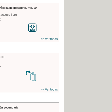
práctica de disseny curricular
 acceso libre
2
>> Ver todas
O I
7
>> Ver todas
ón secundaria