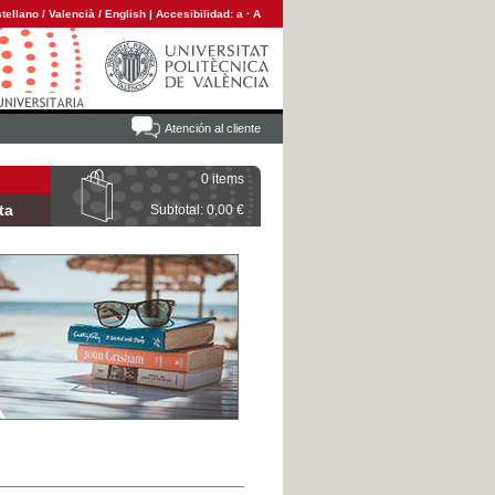
tellano
/
Valencià
/
English
|
Accesibilidad:
a
·
A
Atención al cliente
0 items
ta
Subtotal: 0,00 €