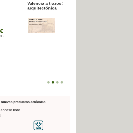
resión poligráfica
de nuevos productos acuícolas
 acceso libre
4