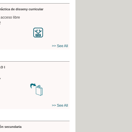
práctica de disseny curricular
 acceso libre
2
>> See All
O I
7
>> See All
ón secundaria