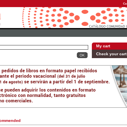
Ca
My cart
Check your cart
ommended