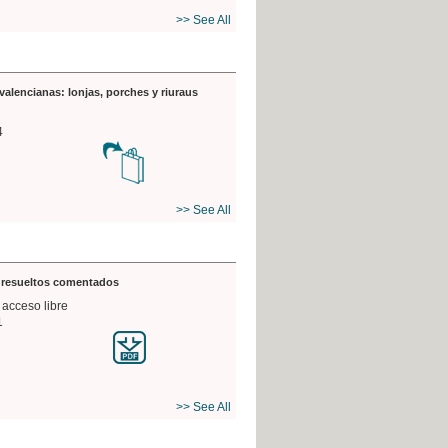
>> See All
valencianas: lonjas, porches y riuraus
4
>> See All
s resueltos comentados
 acceso libre
1
>> See All