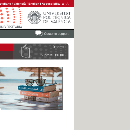
stellano
/
Valencià
/
English
|
Accessibility:
a
·
A
Custome support
0 items
Subtotal: €0.00