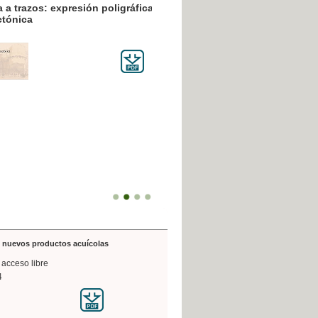
resión poligráfica
de nuevos productos acuícolas
 acceso libre
4