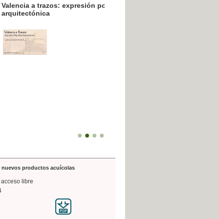
resión poligráfica
de nuevos productos acuícolas
 acceso libre
4