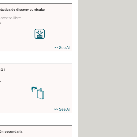
práctica de disseny curricular
 acceso libre
2
>> See All
O I
7
>> See All
ón secundaria