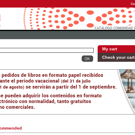
Ca
My cart
Check your cart
ommended