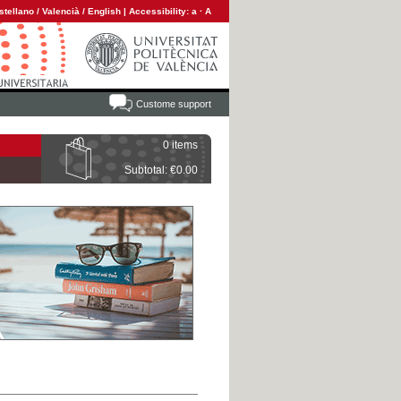
stellano
/
Valencià
/
English
|
Accessibility:
a
·
A
Custome support
0 items
Subtotal: €0.00