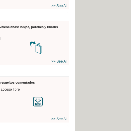
>> See All
valencianas: lonjas, porches y riuraus
4
>> See All
s resueltos comentados
 acceso libre
1
>> See All