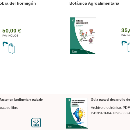
ánica Agroalimentaria
Valencia a trazos: exp
arquitectónica
35,00 €
IVA INCLÒS
áster en jardinería y paisaje
Guía para el desarrollo 
acceso libre
Archivo electrónico. PDF
ISBN:978-84-1396-388-