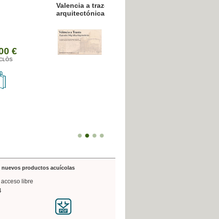
resión poligráfica
de nuevos productos acuícolas
 acceso libre
4