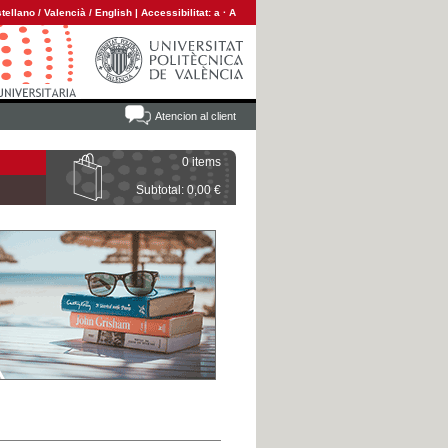
tellano
/
Valencià
/
English
|
Accessibilitat:
a
·
A
Atencion al client
0 items
Subtotal: 0,00 €