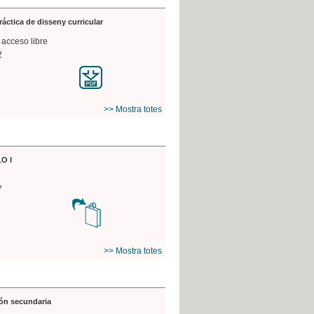
práctica de disseny curricular
 acceso libre
2
>> Mostra totes
O I
7
>> Mostra totes
ón secundaria