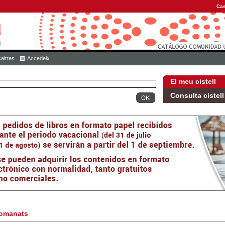
Cas
altres
Accedeix
El meu cistell
Consulta cistell
omanats