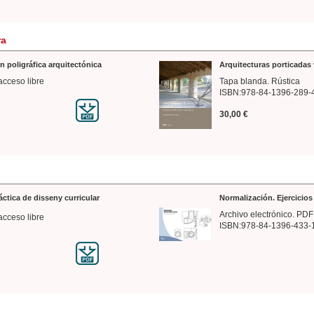
ra
n poligráfica arquitectónica
Arquitecturas porticadas 
acceso libre
Tapa blanda. Rústica
ISBN:978-84-1396-289-
30,00 €
ráctica de disseny curricular
Normalización. Ejercicio
Archivo electrónico. PDF
acceso libre
ISBN:978-84-1396-433-