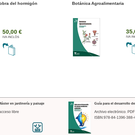
ánica Agroalimentaria
Valencia a trazos: exp
arquitectónica
35,00 €
IVA INCLÒS
áster en jardinería y paisaje
Guía para el desarrollo 
acceso libre
Archivo electrónico. PDF
ISBN:978-84-1396-388-