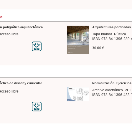
ra
n poligráfica arquitectónica
Arquitecturas porticadas 
acceso libre
Tapa blanda. Rústica
ISBN:978-84-1396-289-
30,00 €
ráctica de disseny curricular
Normalización. Ejercicio
Archivo electrónico. PDF
acceso libre
ISBN:978-84-1396-433-