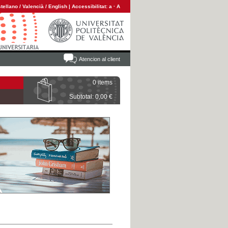
tellano
/
Valencià
/
English
|
Accessibilitat:
a
·
A
Atencion al client
0 items
Subtotal: 0,00 €