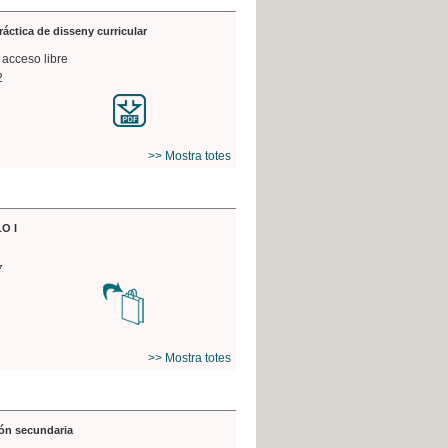
práctica de disseny curricular
 acceso libre
2
>> Mostra totes
O I
7
>> Mostra totes
ón secundaria