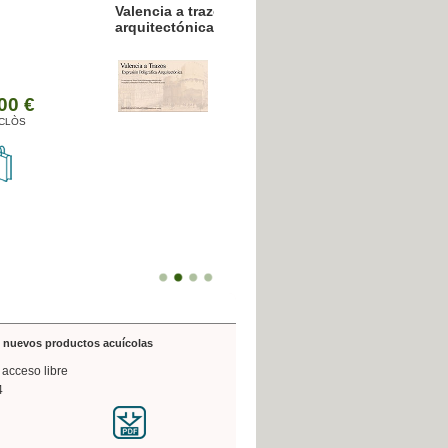
resión poligráfica
de nuevos productos acuícolas
 acceso libre
4