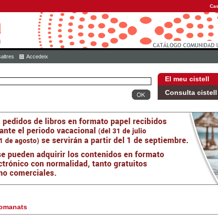
Cas
altres
Accedeix
El meu cistell
Consulta cistell
omanats