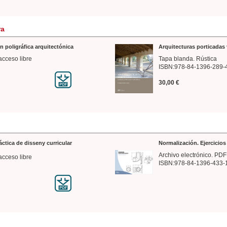
ra
n poligráfica arquitectónica
Arquitecturas porticadas 
acceso libre
Tapa blanda. Rústica
ISBN:978-84-1396-289-
30,00 €
ráctica de disseny curricular
Normalización. Ejercicio
Archivo electrónico. PDF
acceso libre
ISBN:978-84-1396-433-