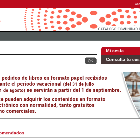
Cas
Mi cesta
Consulta tu ces
omendados