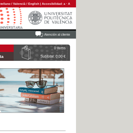
tellano
/
Valencià
/
English
|
Accesibilidad:
a
·
A
Atención al cliente
0 items
ta
Subtotal: 0,00 €