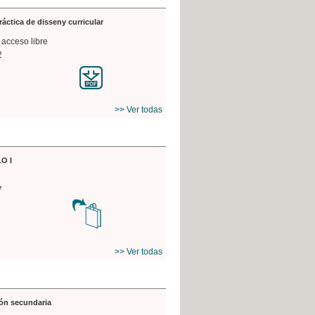
práctica de disseny curricular
 acceso libre
2
>> Ver todas
O I
7
>> Ver todas
ón secundaria